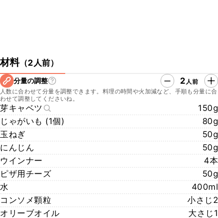
材料
（
2人前
）
2
分量の調整
人前
人数に合わせて分量を調整できます。料理の時間や火加減など、手順も分量に合
わせて調整してくださいね。
芽キャベツ
150g
じゃがいも (1個)
80g
玉ねぎ
50g
にんじん
50g
ウインナー
4本
ピザ用チーズ
50g
水
400ml
コンソメ顆粒
小さじ2
オリーブオイル
大さじ1