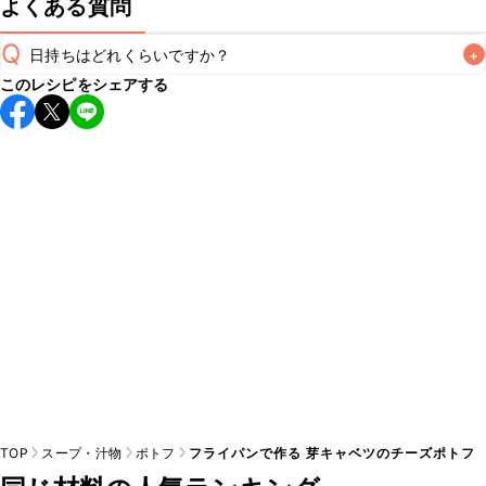
よくある質問
Q
日持ちはどれくらいですか？
+
このレシピをシェアする
保存期間は冷蔵で翌日中が目安です。なるべくお早めにお召
し上がりください。

A
※日持ちは目安です。
こちら
の注意事項をご確認の上、正し
TOP
スープ・汁物
ポトフ
フライパンで作る 芽キャベツのチーズポトフ