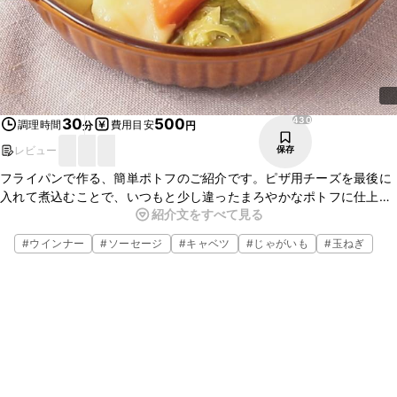
430
30
500
調理時間
費用目安
分
円
レビュー
保存
フライパンで作る、簡単ポトフのご紹介です。ピザ用チーズを最後に
入れて煮込むことで、いつもと少し違ったまろやかなポトフに仕上が
紹介文をすべて見る
ります。フライパンで炒め、煮込むまでできるので、とてもお手軽に
お作りいただけます。一口サイズで食べやすい芽キャベツで、ぜひ
#
ウインナー
#
ソーセージ
#
キャベツ
#
じゃがいも
#
玉ねぎ
作ってみてくださいね。