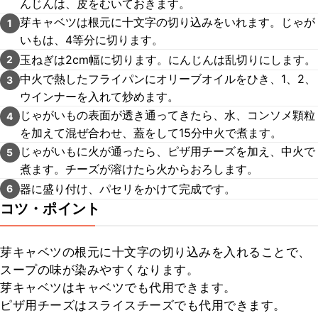
んじんは、皮をむいておきます。
芽キャベツは根元に十文字の切り込みをいれます。じゃが
1
いもは、4等分に切ります。
玉ねぎは2cm幅に切ります。にんじんは乱切りにします。
2
中火で熱したフライパンにオリーブオイルをひき、1、2、
3
ウインナーを入れて炒めます。
じゃがいもの表面が透き通ってきたら、水、コンソメ顆粒
4
を加えて混ぜ合わせ、蓋をして15分中火で煮ます。
じゃがいもに火が通ったら、ピザ用チーズを加え、中火で
5
煮ます。チーズが溶けたら火からおろします。
器に盛り付け、パセリをかけて完成です。
6
コツ・ポイント
芽キャベツの根元に十文字の切り込みを入れることで、
スープの味が染みやすくなります。

芽キャベツはキャベツでも代用できます。

ピザ用チーズはスライスチーズでも代用できます。