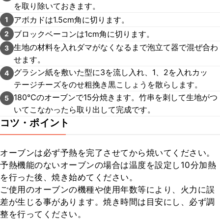
を取り除いておきます。
アボカドは1.5cm角に切ります。
1
ブロックベーコンは1cm角に切ります。
2
生地の材料を入れダマがなくなるまで泡立て器で混ぜ合わ
3
せます。
グラシン紙を敷いた型に3を流し入れ、1、2を入れカッ
4
テージチーズをのせ粗挽き黒こしょうを散らします。
180℃のオーブンで15分焼きます。竹串を刺して生地がつ
5
いてこなかったら取り出して完成です。
コツ・ポイント
オーブンは必ず予熱を完了させてから焼いてください。

予熱機能のないオーブンの場合は温度を設定し10分加熱
を行った後、焼き始めてください。

ご使用のオーブンの機種や使用年数等により、火力に誤
差が生じる事があります。焼き時間は目安にし、必ず調
整を行ってください。
