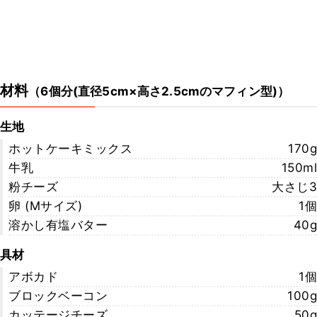
材料
（
6個分(直径5cm×高さ2.5cmのマフィン型)
）
生地
ホットケーキミックス
170g
牛乳
150ml
粉チーズ
大さじ3
卵 (Mサイズ)
1個
溶かし有塩バター
40g
具材
アボカド
1個
ブロックベーコン
100g
カッテージチーズ
50g