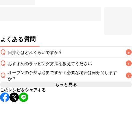
よくある質問
Q
日持ちはどれくらいですか？
+
Q
おすすめのラッピング方法を教えてください
+
保存期間は冷蔵で当日中が目安です。なるべくお早めにお召
し上がりください。

オーブンの予熱は必要ですか？必要な場合は何分間します
Q
+
A
こちら
でラッピング方法をご紹介しています。お好みのラッ
か？
ピング方法をお試しください。なお、要冷蔵のスイーツのた
A
※日持ちは目安です。
こちら
の注意事項をご確認の上、正し
もっと見る
め、お持ち運びの際は保冷剤をつけることをおすすめいたし
このレシピをシェアする
レシピでは180℃に予熱したオーブンで焼き上げています。
オーブンに予熱機能がある場合はそちらを使用してくださ
A
い。予熱機能がない場合はレシピの温度に設定し、10分程空