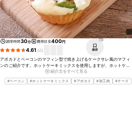
601
30
400
調理時間
費用目安
分
円
4.61
保存
(
7
)
アボカドとベーコンのマフィン型で焼き上げるケークサレ風のマフィ
ンのご紹介です。ホットケーキミックスを使用しますが、ホットケー
紹介文をすべて見る
キミックスの甘みと粉チーズやベーコンの塩味がほどよくマッチし、
小腹が空いた時のおやつにも最適です。
#
ベーコン
#
ホットケーキミックス
#
アボカド
#
加工肉
#
チーズ