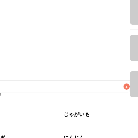
+
リ
なるべくお早めにお召し上がりください。

菜
じゃがいも
ねぎ
にんじん