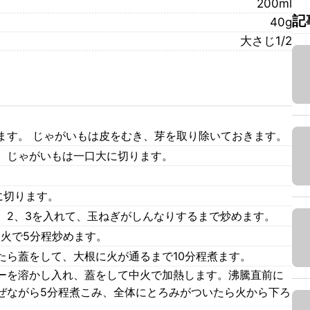
200ml
記
40g
大さじ1/2
ます。 じゃがいもは皮をむき、芽を取り除いておきます。
。じゃがいもは一口大に切ります。
に切ります。
、2、3を入れて、玉ねぎがしんなりするまで炒めます。
中火で5分程炒めます。
たら蓋をして、大根に火が通るまで10分程煮ます。
ーを溶かし入れ、蓋をして中火で加熱します。沸騰直前に
ぜながら5分程煮こみ、全体にとろみがついたら火から下ろ