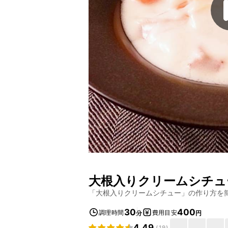
大根入りクリームシチュ
「
大根入りクリームシチュー
」の作り方を
30
400
調理時間
費用目安
分
円
4.49
(
19
)