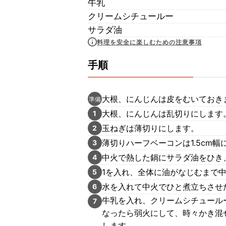
牛乳
クリームシチュールー
サラダ油
料理を安全に楽しむための注意事項
手順
大根、にんじんは皮をむいておき
準備
大根、にんじんは乱切りにします
1
玉ねぎは薄切りにします。
2
薄切りハーフベーコンは1.5cm幅
3
中火で熱した鍋にサラダ油をひき
4
1を入れ、全体に油がなじむまで
5
水を入れて中火でひと煮立ちさせ
6
牛乳を入れ、クリームシチュール
7
なったら弱火にして、時々かき混
します。