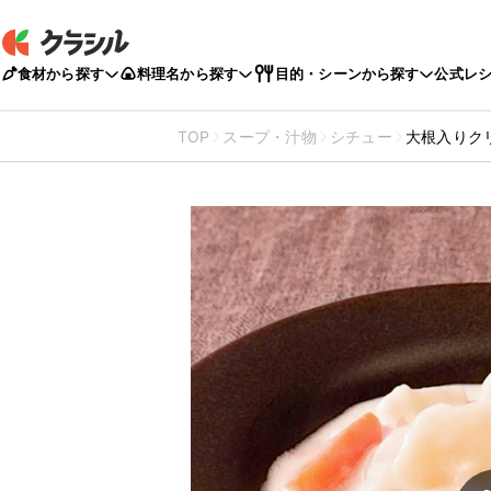
食材から探す
料理名から探す
目的・シーンから探す
公式レ
TOP
スープ・汁物
シチュー
大根入りク