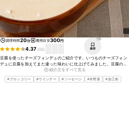
627
20
300
調理時間
費用目安
分
円
4.37
保存
(
12
)
豆腐を使ったチーズフォンデュのご紹介です。いつものチーズフォン
デュに豆腐を加えてまた違った味わいに仕上げてみました。豆腐の香
紹介文をすべて見る
りとピザ用チーズのコクが絶妙で、ついついクセになるおいしさで
す。お好きな具材につけてお召し上がりください。
#
ブロッコリー
#
ウインナー
#
ソーセージ
#
冬野菜
#
加工肉