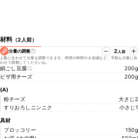
材料
（
2人前
）
2
分量の調整
人前
人数に合わせて分量を調整できます。料理の時間や火加減など、手順も分量に合
わせて調整してくださいね。
絹ごし豆腐
200g
ピザ用チーズ
200g
(A)
粉チーズ
大さじ2
すりおろしニンニク
小さじ1
具材
ブロッコリー
150g