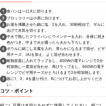
食パンは一口大に切ります。
1
ブロッコリーは小房に分けます。
2
お湯を沸騰させた鍋に塩、2を入れ、30秒程ゆで、ザルに
3
あげて水気を切ります。
中火で熱したフライパンにウインナーを入れ、全体に焼き
4
色がつき、中まで火が通ったら火から下ろします。
ボウルに絹ごし豆腐を入れ、滑らかになるまで混ぜ、ピザ
5
用チーズ、(A)を加え、よく混ぜ合わせます。
耐熱容器に入れてラップをし、600Wの電子レンジで2分
6
程加熱し一度混ぜ合わせ、再びラップをし、600Wの電子
レンジでピザ用チーズがとろけるまで2分程加熱します。
器に1、3、4を盛り付け、6につけてお召し上がりくださ
7
い。
コツ・ポイント
絹ごし豆腐は水切りをせずに使用してください。絹ごし