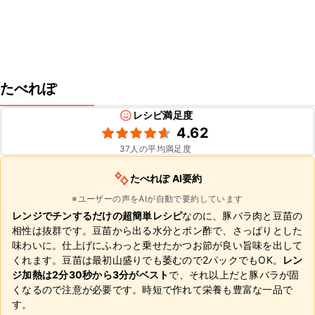
たべれぽ
レシピ満足度
4.62
37
人の平均満足度
たべれぽ AI要約
※ユーザーの声をAIが自動で要約しています
レンジでチンするだけの超簡単レシピ
なのに、豚バラ肉と豆苗の
相性は抜群です。豆苗から出る水分とポン酢で、さっぱりとした
味わいに。仕上げにふわっと乗せたかつお節が良い旨味を出して
くれます。豆苗は最初山盛りでも萎むので2パックでもOK。
レン
ジ加熱は2分30秒から3分がベスト
で、それ以上だと豚バラが固
くなるので注意が必要です。時短で作れて栄養も豊富な一品で
す。