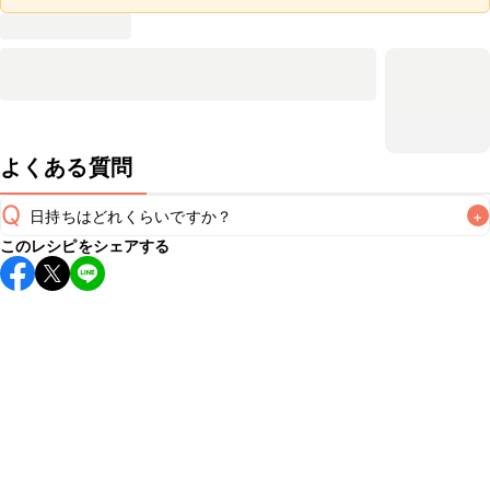
よくある質問
Q
日持ちはどれくらいですか？
+
このレシピをシェアする
保存期間は冷蔵で翌日中が目安です。なるべくお早めにお召
し上がりください。

A
※日持ちは目安です。
こちら
の注意事項をご確認の上、正し