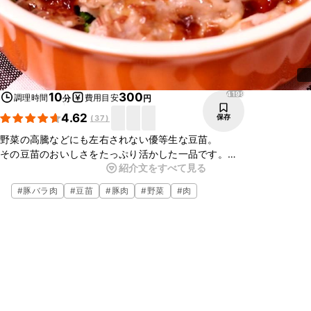
4199
10
300
調理時間
費用目安
分
円
4.62
保存
(
37
)
野菜の高騰などにも左右されない優等生な豆苗。
その豆苗のおいしさをたっぷり活かした一品です。
紹介文をすべて見る
レンジでチンをするだけであっという間に晩ご飯の出来上がり！
時間が無いときにもオススメのレシピです。
#
豚バラ肉
#
豆苗
#
豚肉
#
野菜
#
肉