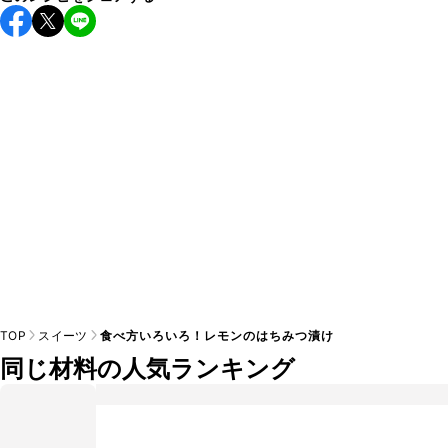
保存期間は冷蔵で1週間が目安です。なるべくお早めにお召し
上がりください。

A
※日持ちは目安です。
こちら
の注意事項をご確認の上、正し
TOP
スイーツ
食べ方いろいろ！レモンのはちみつ漬け
同じ材料の人気ランキング