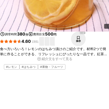
6381
380
500
調理時間
費用目安
分
円
4.60
保存
(
96
)
食べ方いろいろ！レモンのはちみつ漬けのご紹介です。材料2つで簡
単に作ることができる、リフレッシュにぴったりな一品です。紅茶に
紹介文をすべて見る
加えたり、サイダーで割ったり、アイスにかけるのもいいですね。ぜ
ひお試しくださいね。
#
レモン
#
はちみつ
#
果物・フルーツ