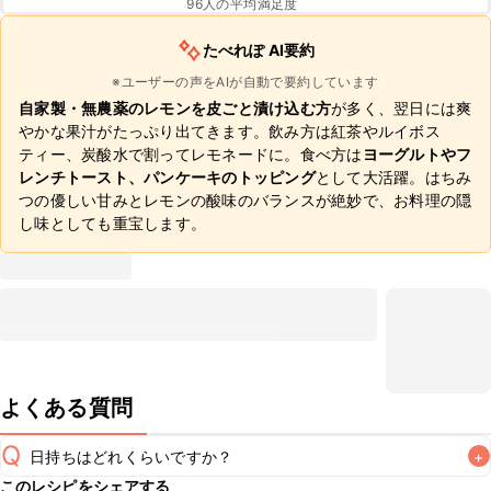
96
人の平均満足度
たべれぽ AI要約
※ユーザーの声をAIが自動で要約しています
自家製・無農薬のレモンを皮ごと漬け込む方
が多く、翌日には爽
やかな果汁がたっぷり出てきます。飲み方は紅茶やルイボス
ティー、炭酸水で割ってレモネードに。食べ方は
ヨーグルトやフ
レンチトースト、パンケーキのトッピング
として大活躍。はちみ
つの優しい甘みとレモンの酸味のバランスが絶妙で、お料理の隠
し味としても重宝します。
よくある質問
Q
日持ちはどれくらいですか？
+
このレシピをシェアする