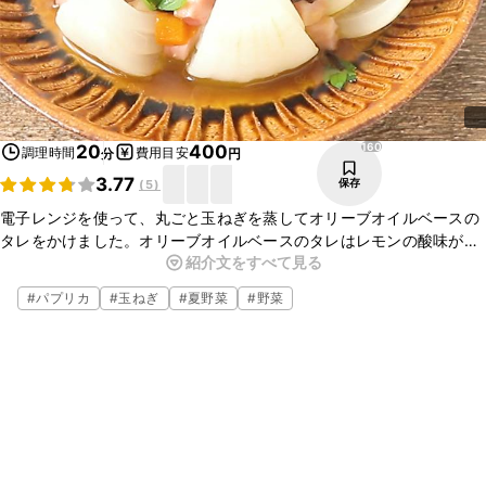
160
20
400
調理時間
費用目安
分
円
3.77
保存
(
5
)
電子レンジを使って、丸ごと玉ねぎを蒸してオリーブオイルベースの
タレをかけました。オリーブオイルベースのタレはレモンの酸味が効
紹介文をすべて見る
いていて玉ねぎの甘みとよく合います。ベーコンとブラックオリーブ
もアクセントになりますよ。
#
パプリカ
#
玉ねぎ
#
夏野菜
#
野菜