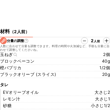
材料
（
2人前
）
2
分量の調整
人前
人数に合わせて分量を調整できます。料理の時間や火加減など、手順も分量に合
わせて調整してくださいね。
玉ねぎ
2個
ブロックベーコン
40g
橙パプリカ
1/2個
ブラックオリーブ (スライス)
20g
タレ
EVオリーブオイル
大さじ2
レモン汁
大さじ1
砂糖
小さじ1/2