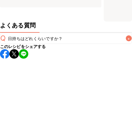
よくある質問
Q
日持ちはどれくらいですか？
+
このレシピをシェアする
保存期間は冷蔵で翌日中が目安です。なるべくお早めにお召
し上がりください。

A
※日持ちは目安です。
こちら
の注意事項をご確認の上、正し