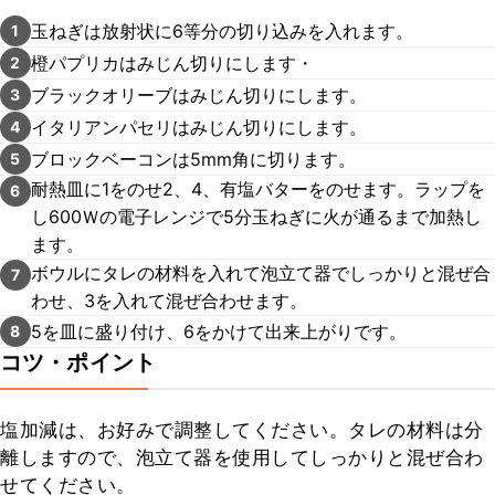
玉ねぎは放射状に6等分の切り込みを入れます。
1
橙パプリカはみじん切りにします・
2
ブラックオリーブはみじん切りにします。
3
イタリアンパセリはみじん切りにします。
4
ブロックベーコンは5mm角に切ります。
5
耐熱皿に1をのせ2、4、有塩バターをのせます。ラップを
6
し600Ｗの電子レンジで5分玉ねぎに火が通るまで加熱し
ます。
ボウルにタレの材料を入れて泡立て器でしっかりと混ぜ合
7
わせ、3を入れて混ぜ合わせます。
5を皿に盛り付け、6をかけて出来上がりです。
8
コツ・ポイント
塩加減は、お好みで調整してください。タレの材料は分
離しますので、泡立て器を使用してしっかりと混ぜ合わ
せてください。