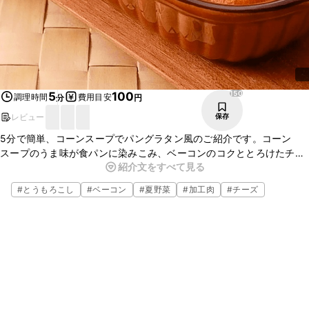
150
5
100
調理時間
費用目安
分
円
レビュー
保存
5分で簡単、コーンスープでパングラタン風のご紹介です。コーン
スープのうま味が食パンに染みこみ、ベーコンのコクととろけたチー
紹介文をすべて見る
ズがよく合い、おいしいですよ。忙しいときの簡単な朝ごはんやお夜
食にもおすすめです。ぜひお試しくださいね。
#
とうもろこし
#
ベーコン
#
夏野菜
#
加工肉
#
チーズ