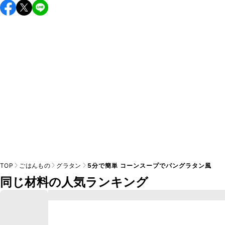
こちらのレシピは出来たてをお召し上がりいただくことをお
すすめします。

A
※日持ちは目安です。
こちら
の注意事項をご確認の上、正し
TOP
ごはんもの
グラタン
5分で簡単 コーンスープでパングラタン風
同じ材料の人気ランキング