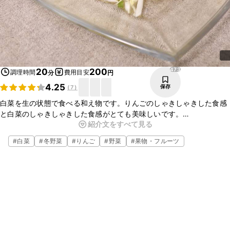
473
20
200
調理時間
費用目安
分
円
4.25
保存
(
7
)
白菜を生の状態で食べる和え物です。りんごのしゃきしゃきした食感
と白菜のしゃきしゃきした食感がとても美味しいです。
紹介文をすべて見る
お酢の酸っぱさとレモンの酸味が白菜とりんごの甘さを引き立ててく
れます。ぜひ、試してみてください。
#
白菜
#
冬野菜
#
りんご
#
野菜
#
果物・フルーツ