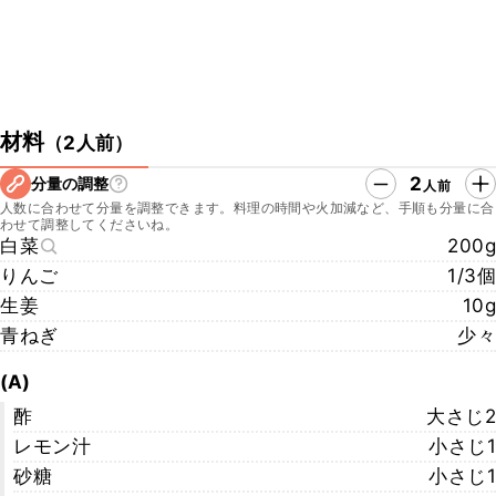
材料
（
2人前
）
2
分量の調整
人前
人数に合わせて分量を調整できます。料理の時間や火加減など、手順も分量に合
わせて調整してくださいね。
白菜
200g
りんご
1/3個
生姜
10g
青ねぎ
少々
(A)
酢
大さじ2
レモン汁
小さじ1
砂糖
小さじ1