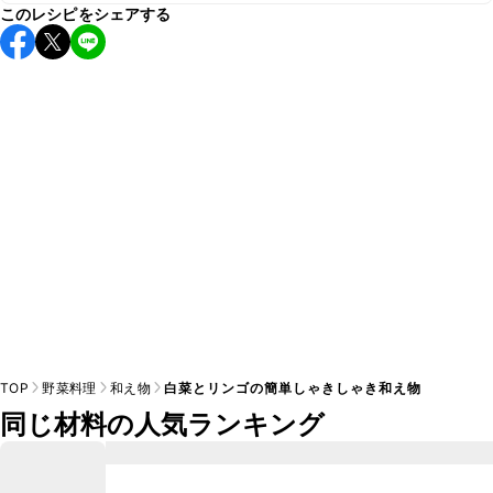
このレシピをシェアする
保存期間は冷蔵で当日中が目安です。なるべくお早めにお召
し上がりください。

A
※日持ちは目安です。
こちら
の注意事項をご確認の上、正し
TOP
野菜料理
和え物
白菜とリンゴの簡単しゃきしゃき和え物
同じ材料の人気ランキング