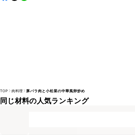
し上がりください。

A
※日持ちは目安です。
こちら
の注意事項をご確認の上、正し
TOP
肉料理
豚バラ肉と小松菜の中華風卵炒め
同じ材料の人気ランキング