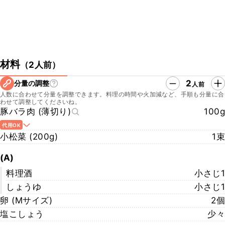
材料
（
2人前
）
2
分量の調整
人前
人数に合わせて分量を調整できます。料理の時間や火加減など、手順も分量に合
わせて調整してくださいね。
豚バラ肉 (薄切り)
100g
代用OK
小松菜 (200g)
1束
(A)
料理酒
小さじ1
しょうゆ
小さじ1
卵 (Mサイズ)
2個
塩こしょう
少々