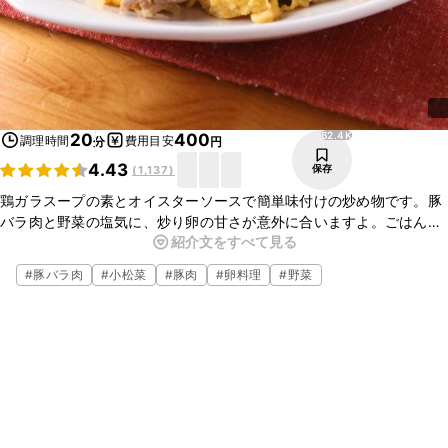
62.4K
20
400
調理時間
費用目安
分
円
4.43
保存
(
1,137
)
鶏ガラスープの素とオイスターソースで簡単味付けの炒め物です。豚
バラ肉と野菜の塩気に、炒り卵の甘さが意外に合いますよ。ごはんに
紹介文をすべて見る
のせて丼にもぴったりな中華風の一品です。ぜひ作ってみてください
ね。
#
豚バラ肉
#
小松菜
#
豚肉
#
卵料理
#
野菜