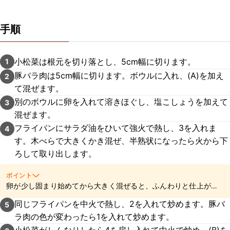
手順
小松菜は根元を切り落とし、5cm幅に切ります。
1
豚バラ肉は5cm幅に切ります。ボウルに入れ、(A)を加え
2
て混ぜます。
別のボウルに卵を入れて溶きほぐし、塩こしょうを加えて
3
混ぜます。
フライパンにサラダ油をひいて強火で熱し、3を入れま
4
す。木べらで大きくかき混ぜ、半熟状になったら火から下
ろして取り出します。
ポイント
卵が少し固まり始めてから大きく混ぜると、ふんわりと仕上がり
ます。一度取り出すことで、火が通り過ぎて固くなるのを防げま
同じフライパンを中火で熱し、2を入れて炒めます。豚バ
5
すよ。
ラ肉の色が変わったら1を入れて炒めます。