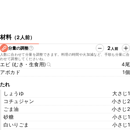
材料
（
2人前
）
2
分量の調整
人前
人数に合わせて分量を調整できます。料理の時間や火加減など、手順も分量に合
わせて調整してくださいね。
エビ (むき・生食用)
4尾
アボカド
1個
たれ
しょうゆ
大さじ1
コチュジャン
小さじ2
ごま油
小さじ2
砂糖
小さじ1
白いりごま
小さじ1