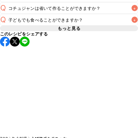
Q
コチュジャンは省いて作ることができますか？
+
A
コチュジャンの代用は
こちら
Q
子どもでも食べることができますか？
+
使用量が少ない場合は省いてもお作りいただけますが、メイ
ンの味付けとして使用している場合は省くと味がぼやける可
もっと見る
A
このレシピをシェアする
コチュジャンは甘辛い風味が特徴の食材なため、お子様や辛
能性があるため、 
こちら
 の食材で味を調えて仕上げること
い味付けが苦手な方は風味や刺激を強く感じる可能性がござ
います。使用する食材や味付けにつきましては普段のお子様
A
の食事内容にあわせて変更し、ご家庭でお召し上がりいただ
けるかをご判断いただいた上で、安全にクラシルレシピをご