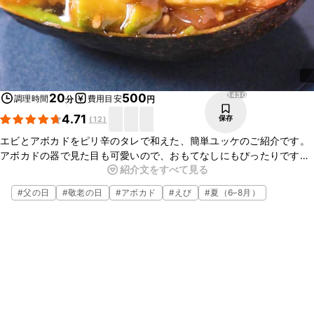
1430
20
500
調理時間
費用目安
分
円
4.71
保存
(
12
)
エビとアボカドをピリ辛のタレで和えた、簡単ユッケのご紹介です。
アボカドの器で見た目も可愛いので、おもてなしにもぴったりです
紹介文をすべて見る
よ。お酒との相性もぴったりの一品なので、この機会に是非、作って
みてくださいね。
#
父の日
#
敬老の日
#
アボカド
#
えび
#
夏（6–8月）