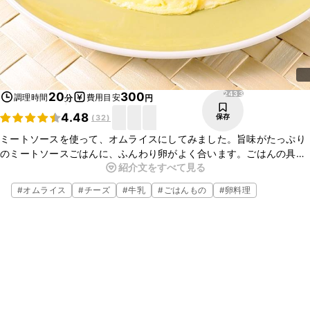
2433
20
300
調理時間
費用目安
分
円
4.48
保存
(
32
)
ミートソースを使って、オムライスにしてみました。旨味がたっぷり
のミートソースごはんに、ふんわり卵がよく合います。ごはんの具材
紹介文をすべて見る
はミートソースのみで、卵で包まず、ふんわりとのせて仕上げてます
ので、お手軽にできますよ。ぜひお試しくださいね。
#
オムライス
#
チーズ
#
牛乳
#
ごはんもの
#
卵料理