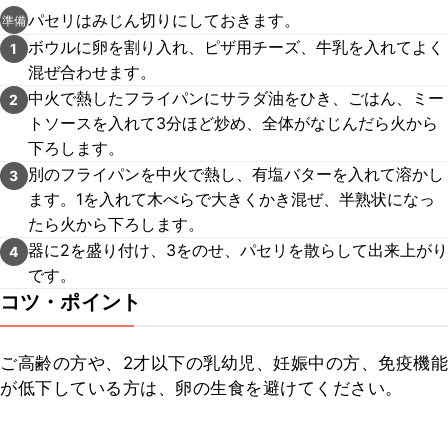
パセリはみじん切りにしておきます。
準備
ボウルに卵を割り入れ、ピザ用チーズ、牛乳を入れてよく
1
混ぜ合わせます。
中火で熱したフライパンにサラダ油をひき、ごはん、ミー
2
トソースを入れて3分ほど炒め、全体がなじんだら火から
下ろします。
別のフライパンを中火で熱し、有塩バターを入れて溶かし
3
ます。1を入れて木べらで大きくかき混ぜ、半熟状になっ
たら火から下ろします。
器に2を盛り付け、3をのせ、パセリを散らして出来上がり
4
です。
コツ・ポイント
ご高齢の方や、2才以下の乳幼児、妊娠中の方、免疫機能
が低下している方は、卵の生食を避けてください。