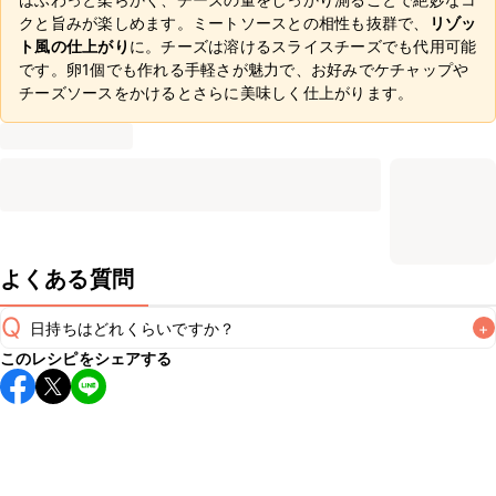
クと旨みが楽しめます。ミートソースとの相性も抜群で、
リゾッ
ト風の仕上がり
に。チーズは溶けるスライスチーズでも代用可能
です。卵1個でも作れる手軽さが魅力で、お好みでケチャップや
チーズソースをかけるとさらに美味しく仕上がります。
よくある質問
Q
日持ちはどれくらいですか？
+
このレシピをシェアする
保存期間は冷蔵で当日中が目安です。なるべくお早めにお召
し上がりください。

A
※日持ちは目安です。
こちら
の注意事項をご確認の上、正し