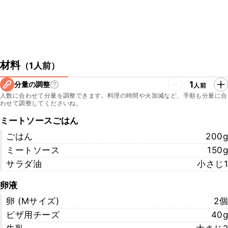
材料
（
1人前
）
1
分量の調整
人前
人数に合わせて分量を調整できます。料理の時間や火加減など、手順も分量に合
わせて調整してくださいね。
ミートソースごはん
ごはん
200g
ミートソース
150g
サラダ油
小さじ1
卵液
卵 (Mサイズ)
2個
ピザ用チーズ
40g