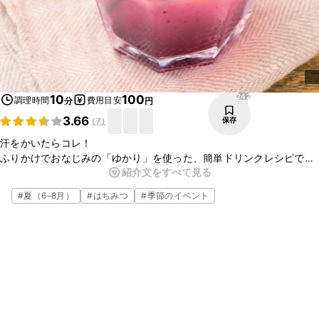
242
10
100
調理時間
費用目安
分
円
3.66
保存
(
7
)
汗をかいたらコレ！
ふりかけでおなじみの「ゆかり」を使った、簡単ドリンクレシピで
紹介文をすべて見る
す。
白いごはんにかけるだけじゃもったいない。
#
夏（6–8月）
#
はちみつ
#
季節のイベント
実はこんな使い方もあるんです。
甘じょっぱさがとってもクセになりますよ。
※『ゆかり』は「三島食品株式会社」の登録商標又は商標です。