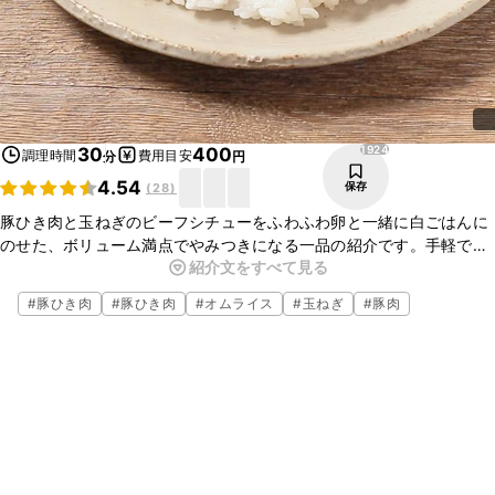
1924
30
400
調理時間
費用目安
分
円
4.54
保存
(
28
)
豚ひき肉と玉ねぎのビーフシチューをふわふわ卵と一緒に白ごはんに
のせた、ボリューム満点でやみつきになる一品の紹介です。手軽で簡
紹介文をすべて見る
単に作れるので、お昼ごはんや晩ごはんなどにぜひ、作ってみてはい
かがでしょうか。
#
豚ひき肉
#
豚ひき肉
#
オムライス
#
玉ねぎ
#
豚肉