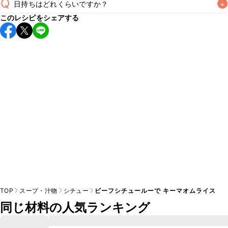
Q
日持ちはどれくらいですか？
+
このレシピをシェアする
保存期間は冷蔵で当日中が目安です。なるべくお早めにお召
し上がりください。

A
※日持ちは目安です。
こちら
の注意事項をご確認の上、正し
TOP
スープ・汁物
シチュー
ビーフシチュールーで キーマオムライス
同じ材料の人気ランキング