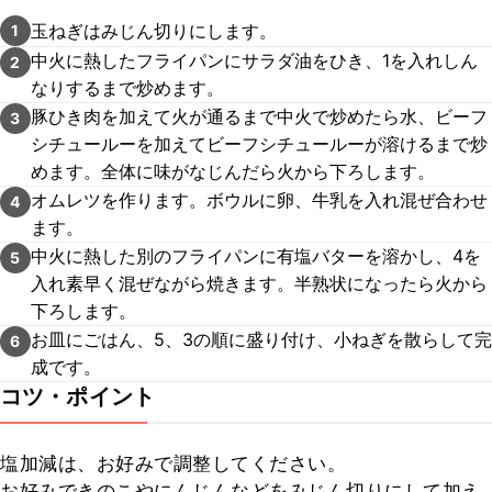
玉ねぎはみじん切りにします。
1
中火に熱したフライパンにサラダ油をひき、1を入れしん
2
なりするまで炒めます。
豚ひき肉を加えて火が通るまで中火で炒めたら水、ビーフ
3
シチュールーを加えてビーフシチュールーが溶けるまで炒
めます。全体に味がなじんだら火から下ろします。
オムレツを作ります。ボウルに卵、牛乳を入れ混ぜ合わせ
4
ます。
中火に熱した別のフライパンに有塩バターを溶かし、4を
5
入れ素早く混ぜながら焼きます。半熟状になったら火から
下ろします。
お皿にごはん、5、3の順に盛り付け、小ねぎを散らして完
6
成です。
コツ・ポイント
塩加減は、お好みで調整してください。

お好みできのこやにんじんなどをみじん切りにして加え