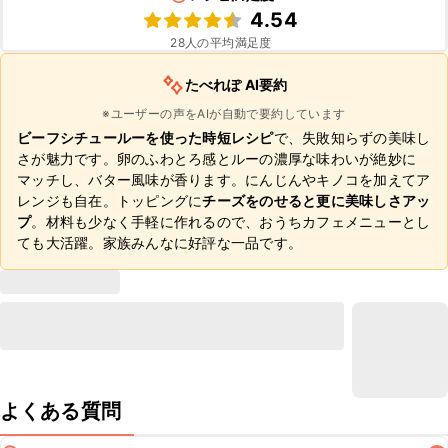
4.54
28
人の平均満足度
たべれぽ AI要約
※ユーザーの声をAIが自動で要約しています
ビーフシチュールーを使った時短レシピ
で、失敗知らずの美味し
さが魅力です。卵のふわとろ感とルーの濃厚な味わいが絶妙に
マッチし、バター風味が香ります。にんじんやキノコを加えてア
レンジも自在。トッピングに
チーズをのせると更に美味しさアッ
プ
。材料も少なく手軽に作れるので、おうちカフェメニューとし
ても大活躍。家族みんなに好評な一品です。
よくある質問