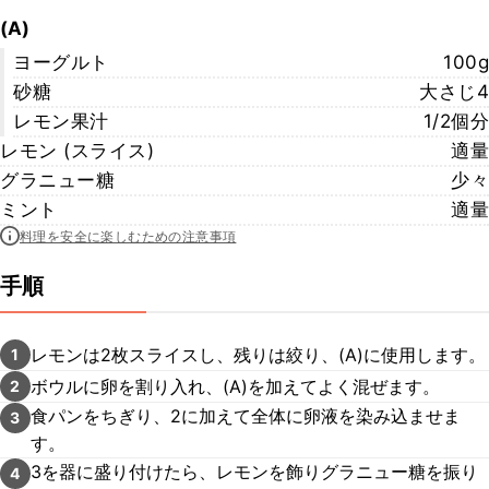
(A)
ヨーグルト
100g
砂糖
大さじ4
レモン果汁
1/2個分
レモン (スライス)
適量
グラニュー糖
少々
ミント
適量
料理を安全に楽しむための注意事項
手順
レモンは2枚スライスし、残りは絞り、(A)に使用します。
1
ボウルに卵を割り入れ、(A)を加えてよく混ぜます。
2
食パンをちぎり、2に加えて全体に卵液を染み込ませま
3
す。
3を器に盛り付けたら、レモンを飾りグラニュー糖を振り
4