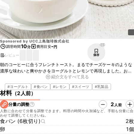
Sponsored by
UCC上島珈琲株式会社
598
10
-
調理時間
費用目安
分
円
レビュー
保存
朝のコーヒーに合うフレンチトースト。まるでチーズケーキのような
濃厚な味わいと爽やかさをヨーグルトとレモンで再現しました。お供
紹介文をすべて見る
のコーヒーは、フルーティーな酸味とコクが特長のモカ＆キリマン
ジァロがおすすめ。爽やかなフレンチトーストとすっきりとした味わ
#
ヨーグルト
#
食パン
#
レモン
#
スイーツ
#
乳製品
いのコーヒーが、口の中で一体感を生み出します。手作りの朝食と、
材料
（
2人前
）
ドリップポッドが再現するプロが淹れたようなコーヒーの美味しさ
で、極上な朝をお家で味わってみませんか？
2
分量の調整
人前
人数に合わせて分量を調整できます。料理の時間や火加減など、手順も分量に合
わせて調整してくださいね。
食パン (6枚切り)
2枚
卵
1個