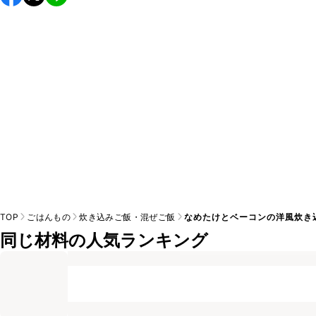
し上がりください。

A
※日持ちは目安です。
こちら
の注意事項をご確認の上、正し
TOP
ごはんもの
炊き込みご飯・混ぜご飯
なめたけとベーコンの洋風炊き
同じ材料の人気ランキング