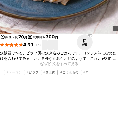
929
70
300
調理時間
費用目安
分
円
4.69
保存
(
17
)
炊飯器で作る、ピラフ風の炊き込みごはんです。コンソメ味になめた
けを合わせてみました。意外な組み合わせのようで、これが好相性！
紹介文をすべて見る
大人も子供も大好きな味に仕上がります。たまにはこんな変わり種の
炊き込みごはんはいかがでしょうか？
#
ベーコン
#
ピラフ
#
加工肉
#
ごはんもの
#
肉