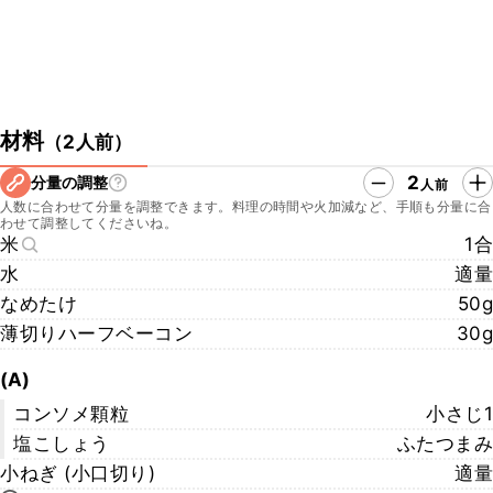
材料
（
2人前
）
2
分量の調整
人前
人数に合わせて分量を調整できます。料理の時間や火加減など、手順も分量に合
わせて調整してくださいね。
米
1合
水
適量
なめたけ
50g
薄切りハーフベーコン
30g
(A)
コンソメ顆粒
小さじ1
塩こしょう
ふたつまみ
小ねぎ (小口切り)
適量