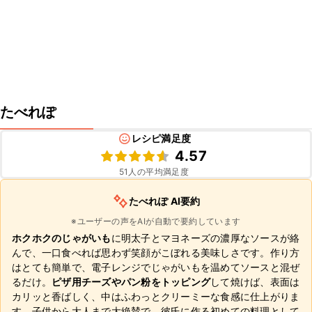
たべれぽ
レシピ満足度
4.57
51
人の平均満足度
たべれぽ AI要約
※ユーザーの声をAIが自動で要約しています
ホクホクのじゃがいも
に明太子とマヨネーズの濃厚なソースが絡
んで、一口食べれば思わず笑顔がこぼれる美味しさです。作り方
はとても簡単で、電子レンジでじゃがいもを温めてソースと混ぜ
るだけ。
ピザ用チーズやパン粉をトッピング
して焼けば、表面は
カリッと香ばしく、中はふわっとクリーミーな食感に仕上がりま
す。子供から大人まで大絶賛で、彼氏に作る初めての料理として