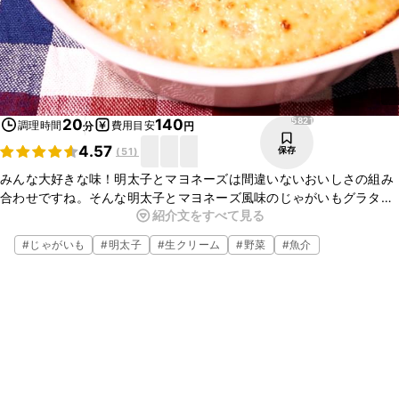
5821
20
140
調理時間
費用目安
分
円
4.57
保存
(
51
)
みんな大好きな味！明太子とマヨネーズは間違いないおいしさの組み
合わせですね。そんな明太子とマヨネーズ風味のじゃがいもグラタン
紹介文をすべて見る
をご紹介いたします。グラタンのソースをパンにつけながら食べても
おいしいですよ。
#
じゃがいも
#
明太子
#
生クリーム
#
野菜
#
魚介