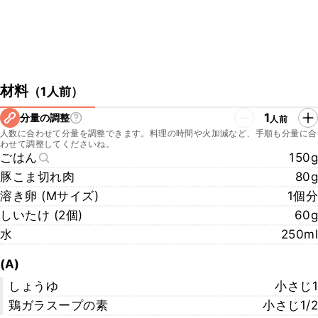
材料
（
1人前
）
1
分量の調整
人前
人数に合わせて分量を調整できます。料理の時間や火加減など、手順も分量に合
わせて調整してくださいね。
ごはん
150g
豚こま切れ肉
80g
溶き卵 (Mサイズ)
1個分
しいたけ (2個)
60g
水
250ml
(A)
しょうゆ
小さじ1
鶏ガラスープの素
小さじ1/2