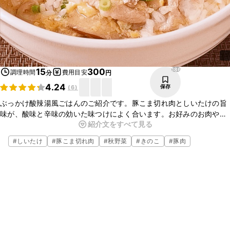
186
15
300
調理時間
費用目安
分
円
4.24
保存
(
6
)
ぶっかけ酸辣湯風ごはんのご紹介です。豚こま切れ肉としいたけの旨
味が、酸味と辛味の効いた味つけによく合います。お好みのお肉やき
紹介文をすべて見る
のこを入れるとアレンジが広がりますので、ぜひお試しくださいね。
#
しいたけ
#
豚こま切れ肉
#
秋野菜
#
きのこ
#
豚肉