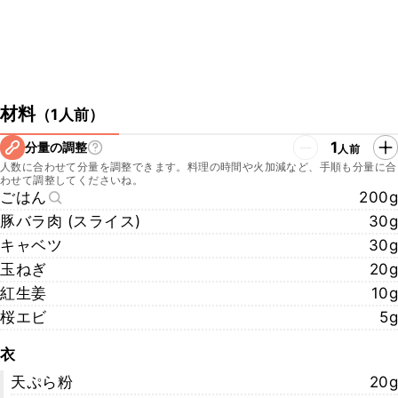
材料
（
1人前
）
1
分量の調整
人前
人数に合わせて分量を調整できます。料理の時間や火加減など、手順も分量に合
わせて調整してくださいね。
ごはん
200g
豚バラ肉 (スライス)
30g
キャベツ
30g
玉ねぎ
20g
紅生姜
10g
桜エビ
5g
衣
天ぷら粉
20g