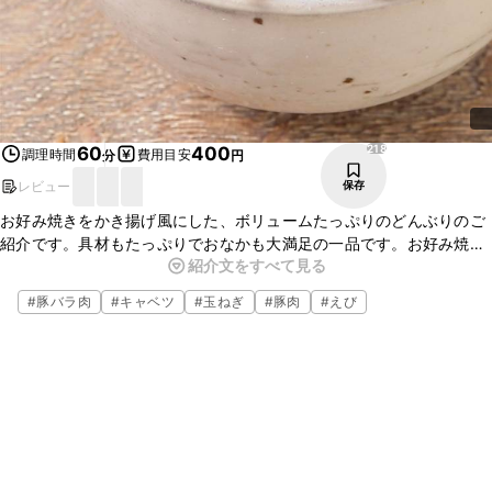
218
60
400
調理時間
費用目安
分
円
レビュー
保存
お好み焼きをかき揚げ風にした、ボリュームたっぷりのどんぶりのご
紹介です。具材もたっぷりでおなかも大満足の一品です。お好み焼き
紹介文をすべて見る
ソースと卵黄をからめて召し上がってみてくださいね。とてもおいし
いので、この機会にぜひ作ってみてください。
#
豚バラ肉
#
キャベツ
#
玉ねぎ
#
豚肉
#
えび