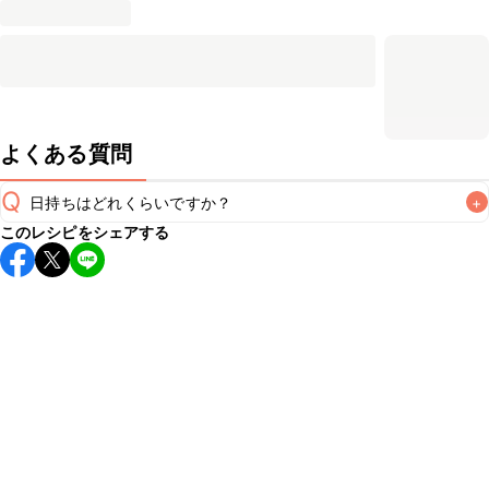
よくある質問
Q
日持ちはどれくらいですか？
+
このレシピをシェアする
こちらのレシピは出来たてをお召し上がりいただくことをお
すすめします。

A
※日持ちは目安です。
こちら
の注意事項をご確認の上、正し