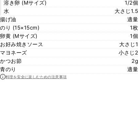
溶き卵 (Mサイズ)
1/2個
水
大さじ1.5
揚げ油
適量
のり (15×15cm)
1枚
卵黄 (Mサイズ)
1個
お好み焼きソース
大さじ1
マヨネーズ
小さじ2
かつお節
2g
青のり
適量
料理を安全に楽しむための注意事項