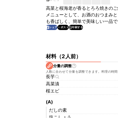
高菜と桜海老が香るとろろ焼きのご
メニューとして、お酒のおつまみと
も香ばしく、簡単で美味しい一品で
印刷する
シェア
ポスト
材料
（
2人前
）
分量の調整
人数に合わせて分量を調整できます。料理の時間
長芋
高菜漬
桜エビ
(A)
だしの素
塩こしょう