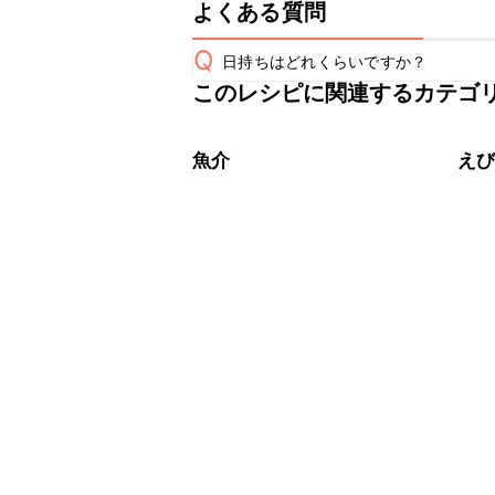
よくある質問
Q
日持ちはどれくらいですか？
このレシピに関連するカテゴ
保存期間は冷蔵で翌日中が目安です。
A
※日持ちは目安です。
こちら
魚介
え