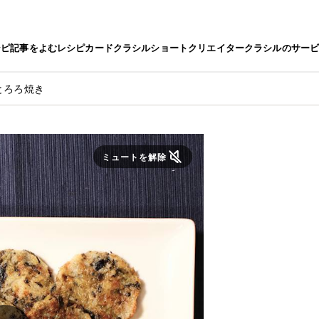
シピ
記事をよむ
レシピカード
クラシルショート
クリエイター
クラシルのサー
とろろ焼き
ミュートを解除