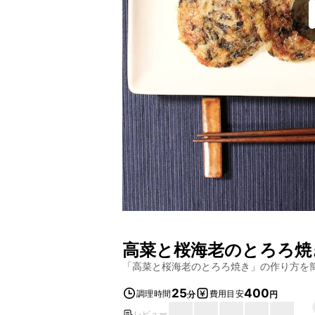
高菜と桜海老のとろろ焼
「
高菜と桜海老のとろろ焼き
」の作り方を
25
400
調理時間
費用目安
分
円
レビュー