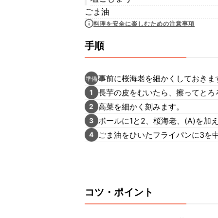
ごま油
料理を安全に楽しむための注意事項
手順
事前に桜海老を細かくしておきま
準備
長芋の皮をむいたら、擦ってとろ
1
高菜を細かく刻みます。
2
ボールに1と2、桜海老、(A)を
3
ごま油をひいたフライパンに3を
4
コツ・ポイント