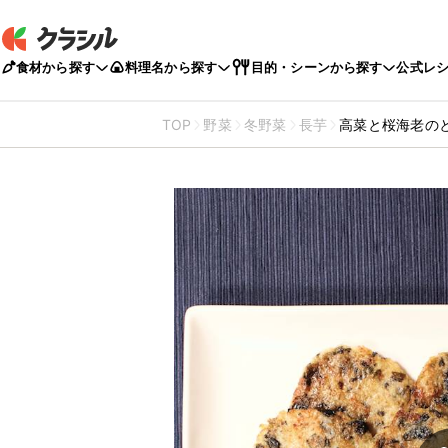
食材から探す
料理名から探す
目的・シーンから探す
公式レ
TOP
野菜
冬野菜
長芋
高菜と桜海老の