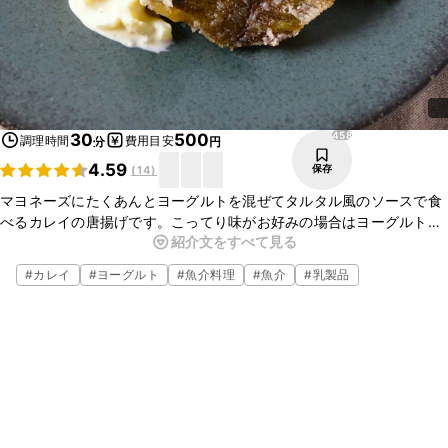
458
30
500
調理時間
費用目安
分
円
4.59
保存
(
14
)
マヨネーズにたくあんとヨーグルトを混ぜてタルタル風のソースで食
べるカレイの唐揚げです。こってり味がお好みの場合はヨーグルト無
紹介文をすべて見る
しでも良いですよ。調味料もシンプルで簡単ですのでお魚料理のレ
パートリーに是非加えてみてくださいね。
#
カレイ
#
ヨーグルト
#
魚介料理
#
魚介
#
乳製品