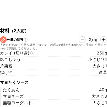
材料
（
2人前
）
2
分量の調整
人前
人数に合わせて分量を調整できます。料理の時間や火加減など、手順も分量に合
わせて調整してくださいね。
カレイ (切り身)
250g
塩こしょう
小さじ1/4
片栗粉
大さじ1
揚げ油
適量
マヨたくソース
たくあん
40g
マヨネーズ
大さじ3
無糖ヨーグルト
大さじ1