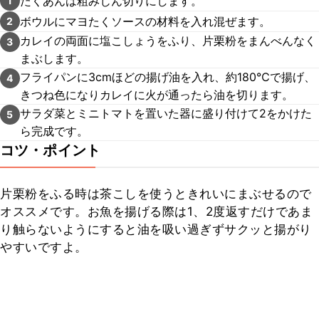
たくあんは粗みじん切りにします。
1
ボウルにマヨたくソースの材料を入れ混ぜます。
2
カレイの両面に塩こしょうをふり、片栗粉をまんべんなく
3
まぶします。
フライパンに3cmほどの揚げ油を入れ、約180℃で揚げ、
4
きつね色になりカレイに火が通ったら油を切ります。
サラダ菜とミニトマトを置いた器に盛り付けて2をかけた
5
ら完成です。
コツ・ポイント
片栗粉をふる時は茶こしを使うときれいにまぶせるので
オススメです。お魚を揚げる際は1、2度返すだけであま
り触らないようにすると油を吸い過ぎずサクッと揚がり
やすいですよ。