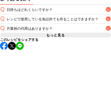
Q
日持ちはどれくらいですか？
+
Q
レシピで使用している魚以外でも作ることはできますか？
+
保存期間は冷蔵で当日中が目安です。なるべくお早めにお召
し上がりください。

Q
片栗粉の代用はありますか？
+
A
メカジキやタラなどお好みの魚を使用してお作りいただけま
A
もっと見る
※日持ちは目安です。
こちら
の注意事項をご確認の上、正し
このレシピをシェアする
A