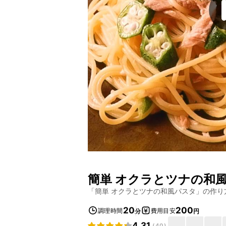
簡単 オクラとツナの和
「
簡単 オクラとツナの和風パスタ
」の作り
20
200
調理時間
費用目安
分
円
4.31
(
40
)