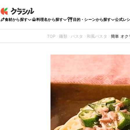
食材から探す
料理名から探す
目的・シーンから探す
公式レ
TOP
麺類
パスタ
和風パスタ
簡単 オ