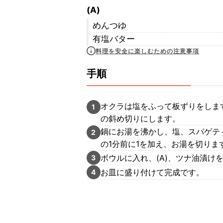
(A)
めんつゆ
有塩バター
料理を安全に楽しむための注意事項
手順
オクラは塩をふって板ずりをしま
1
の斜め切りにします。
鍋にお湯を沸かし、塩、スパゲテ
2
の1分前に1を加え、お湯を切りま
ボウルに入れ、(A)、ツナ油漬け
3
お皿に盛り付けて完成です。
4