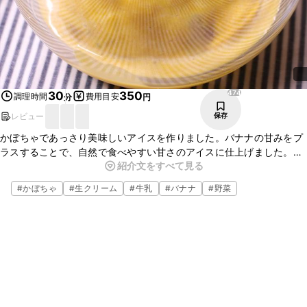
474
30
350
調理時間
費用目安
分
円
レビュー
保存
かぼちゃであっさり美味しいアイスを作りました。バナナの甘みをプ
ラスすることで、自然で食べやすい甘さのアイスに仕上げました。
紹介文をすべて見る
かぼちゃのまったり感とバナナのシャキシャキ感で、さっぱりしてい
て少し大人な味のアイスです。
#
かぼちゃ
#
生クリーム
#
牛乳
#
バナナ
#
野菜
とても簡単に出来ますので、ぜひお試しくださいね。