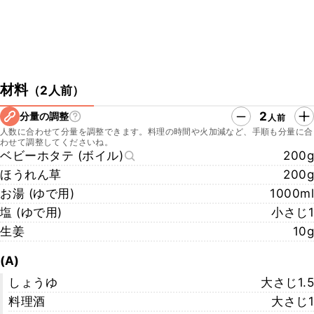
材料
（
2人前
）
2
分量の調整
人前
人数に合わせて分量を調整できます。料理の時間や火加減など、手順も分量に合
わせて調整してくださいね。
ベビーホタテ (ボイル)
200g
ほうれん草
200g
お湯 (ゆで用)
1000ml
塩 (ゆで用)
小さじ1
生姜
10g
(A)
しょうゆ
大さじ1.5
料理酒
大さじ1