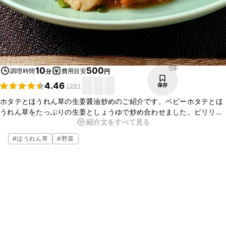
451
10
500
調理時間
費用目安
分
円
4.46
保存
(
20
)
ホタテとほうれん草の生姜醤油炒めのご紹介です。ベビーホタテとほ
うれん草をたっぷりの生姜としょうゆで炒め合わせました。ピリリと
紹介文をすべて見る
した生姜の風味が効いていておいしいですよ。
#
ほうれん草
#
野菜