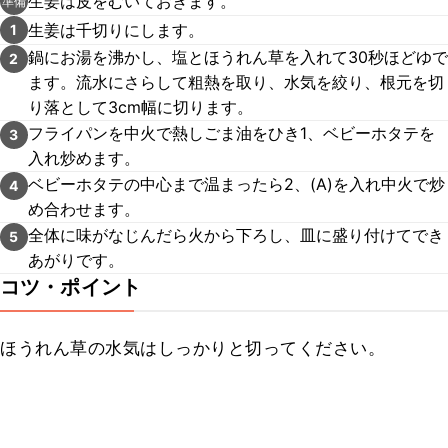
生姜は皮をむいておきます。
準備
生姜は千切りにします。
1
鍋にお湯を沸かし、塩とほうれん草を入れて30秒ほどゆで
2
ます。流水にさらして粗熱を取り、水気を絞り、根元を切
り落として3cm幅に切ります。
フライパンを中火で熱しごま油をひき1、ベビーホタテを
3
入れ炒めます。
ベビーホタテの中心まで温まったら2、(A)を入れ中火で炒
4
め合わせます。
全体に味がなじんだら火から下ろし、皿に盛り付けてでき
5
あがりです。
コツ・ポイント
ほうれん草の水気はしっかりと切ってください。