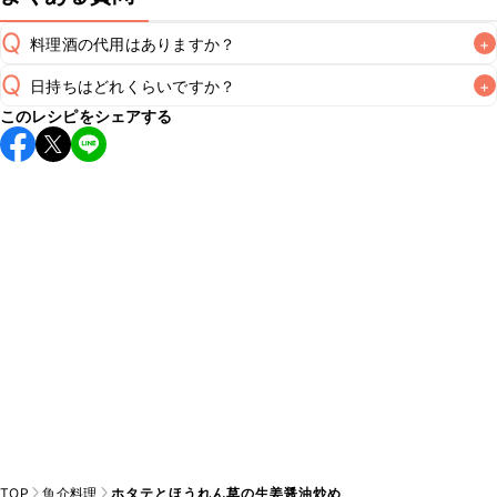
Q
料理酒の代用はありますか？
+
Q
日持ちはどれくらいですか？
+
A
このレシピをシェアする
保存期間は冷蔵で翌日中が目安です。なるべくお早めにお召
し上がりください。

A
※日持ちは目安です。
こちら
の注意事項をご確認の上、正し
TOP
魚介料理
ホタテとほうれん草の生姜醤油炒め