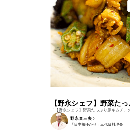
【野永シェフ】野菜たっ
「
【野永シェフ】野菜たっぷり豚キムチ
」
野永喜三夫
「日本橋ゆかり」三代目料理長