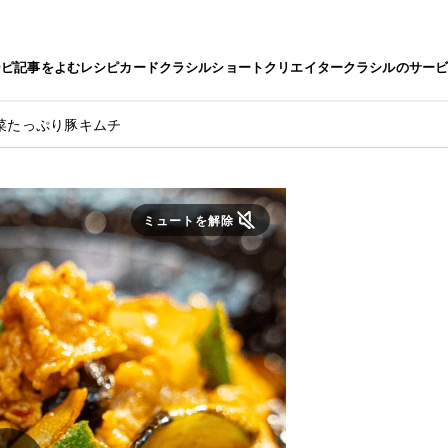
シピ
記事をよむ
レシピカード
クラシルショート
クリエイター
クラシルのサー
菜たっぷり豚キムチ
ミュートを解除