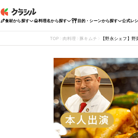
食材から探す
料理名から探す
目的・シーンから探す
公式レ
TOP
肉料理
豚キムチ
【野永シェフ】野