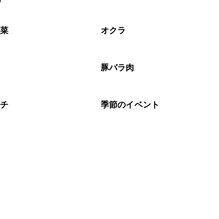
リ
野菜
オクラ
肉
豚バラ肉
ムチ
季節のイベント