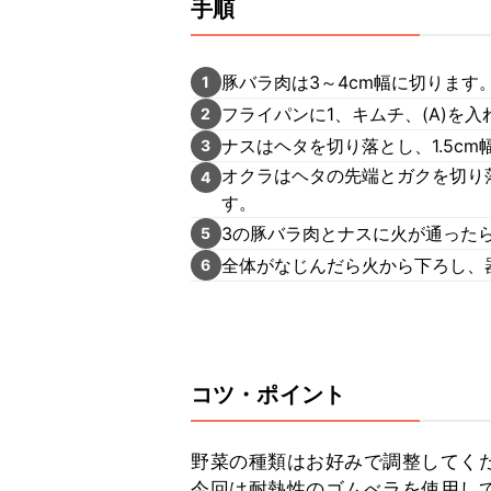
手順
豚バラ肉は3～4cm幅に切ります
1
フライパンに1、キムチ、(A)を
2
ナスはヘタを切り落とし、1.5c
3
オクラはヘタの先端とガクを切り
4
す。
3の豚バラ肉とナスに火が通った
5
全体がなじんだら火から下ろし、
6
コツ・ポイント
野菜の種類はお好みで調整してくだ
今回は耐熱性のゴムべラを使用し