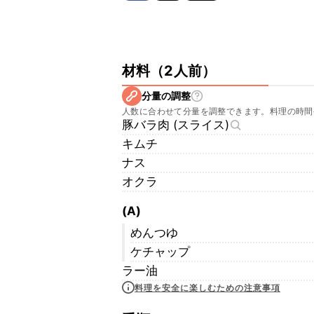
材料
（
2人前
）
分量の調整
人数に合わせて分量を調整できます。料理の時間
豚バラ肉 (スライス)
キムチ
ナス
オクラ
(A)
めんつゆ
ケチャップ
ラー油
料理を安全に楽しむための注意事項