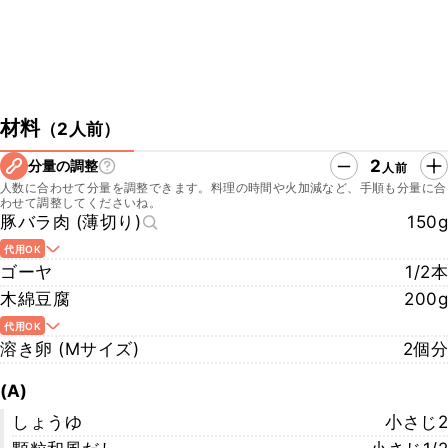
材料
（
2人前
）
2
分量の調整
人前
人数に合わせて分量を調整できます。料理の時間や火加減など、手順も分量に合
わせて調整してくださいね。
豚バラ肉 (薄切り)
150g
代用OK
ゴーヤ
1/2本
木綿豆腐
200g
代用OK
溶き卵 (Mサイズ)
2個分
(A)
しょうゆ
小さじ2