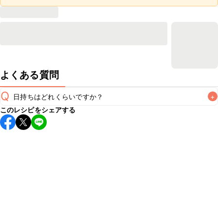
よくある質問
Q
日持ちはどれくらいですか？
+
このレシピをシェアする
保存期間は冷蔵で翌日中が目安です。なるべくお早めにお召
し上がりください。

A
※日持ちは目安です。
こちら
の注意事項をご確認の上、正し