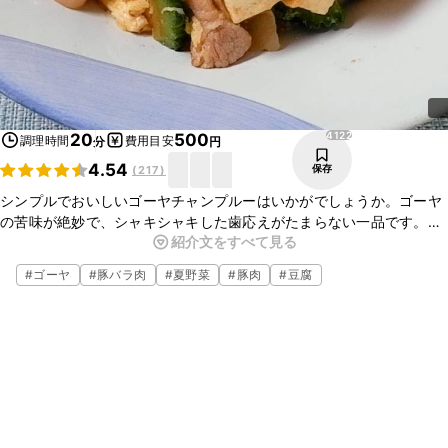
4122
20
500
調理時間
費用目安
分
円
4.54
保存
(
217
)
シンプルでおいしいゴーヤチャンプルーはいかがでしょうか。ゴーヤ
の苦味が絶妙で、シャキシャキした歯応えがたまらない一品です。豚
紹介文をすべて見る
バラ肉の旨味が合わさり、ごはんによく合いますよ。簡単な調味料で
作れるのでぜひ一度お試しください。
#
ゴーヤ
#
豚バラ肉
#
夏野菜
#
豚肉
#
豆腐