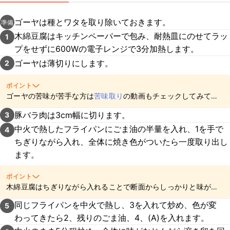
ゴーヤは種とワタを取り除いておきます。
準備
木綿豆腐はキッチンペーパーで包み、耐熱皿にのせてラッ
1
プをせずに600Wの電子レンジで3分加熱します。
ゴーヤは薄切りにします。
2
ポイント
ゴーヤの苦味が苦手な方は
苦味取り
の動画もチェックしてみてく
ださいね。
豚バラ肉は3cm幅に切ります。
3
中火で熱したフライパンにごま油の半量を入れ、1を手で
4
ちぎりながら入れ、全体に焼き色がついたら一度取り出し
ます。
ポイント
木綿豆腐はちぎりながら入れることで断面からしっかりと味が染
み込みますよ。
同じフライパンを中火で熱し、3を入れて炒め、色が変
5
わってきたら2、残りのごま油、4、(A)を入れます。