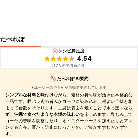
たべれぽ
レシピ満足度
4.54
217
人の平均満足度
たべれぽ AI要約
※ユーザーの声をAIが自動で要約しています
シンプルな材料と味付け
ながら、素材の持ち味が活きた本格的な
一品です。豚バラ肉の旨みがゴーヤに染み込み、程よい苦味と相
まって食欲をそそります。豆腐は表面を焼くことで水っぽくなら
ず、
沖縄で食べたような本場の味わい
を楽しめます。塩もみして
ゴーヤの苦味を調整したり、オイスターソースを加えたりとアレ
ンジも自在。夏バテ防止にぴったりの、ご飯がすすむおかずで
す。