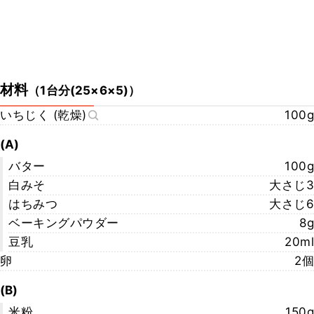
材料
（
1台分(25×6×5)
）
いちじく (乾燥)
100g
(A)
バター
100g
白みそ
大さじ3
はちみつ
大さじ6
ベーキングパウダー
8g
豆乳
20ml
卵
2個
(B)
米粉
150g