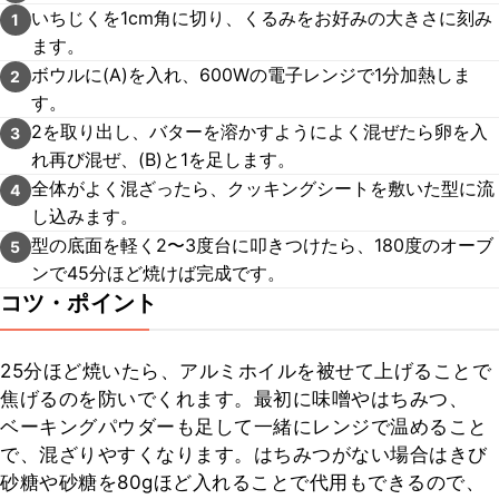
いちじくを1cm角に切り、くるみをお好みの大きさに刻み
1
ます。
ボウルに(A)を入れ、600Wの電子レンジで1分加熱しま
2
す。
2を取り出し、バターを溶かすようによく混ぜたら卵を入
3
れ再び混ぜ、(B)と1を足します。
全体がよく混ざったら、クッキングシートを敷いた型に流
4
し込みます。
型の底面を軽く2〜3度台に叩きつけたら、180度のオーブ
5
ンで45分ほど焼けば完成です。
コツ・ポイント
25分ほど焼いたら、アルミホイルを被せて上げることで
焦げるのを防いでくれます。最初に味噌やはちみつ、
ベーキングパウダーも足して一緒にレンジで温めること
で、混ざりやすくなります。はちみつがない場合はきび
砂糖や砂糖を80gほど入れることで代用もできるので、