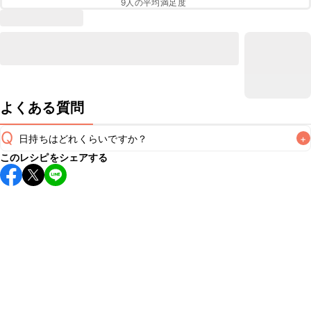
9
人の平均満足度
よくある質問
Q
日持ちはどれくらいですか？
+
このレシピをシェアする
保存期間は常温で2~3日が目安です。なるべくお早めにお召
し上がりください。

A
※日持ちは目安です。
こちら
の注意事項をご確認の上、正し