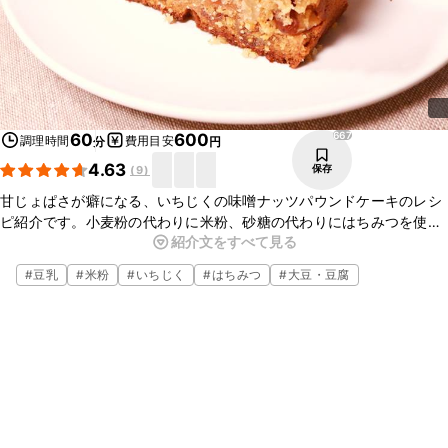
667
60
600
調理時間
費用目安
分
円
4.63
保存
(
9
)
甘じょぱさが癖になる、いちじくの味噌ナッツパウンドケーキのレシ
ピ紹介です。小麦粉の代わりに米粉、砂糖の代わりにはちみつを使う
紹介文をすべて見る
ことで、優しい甘みになり味噌との相性もバツグンです！いつものパ
ウンドケーキに飽きて来たらぜひ変わり種パウンドも作ってみてくだ
#
豆乳
#
米粉
#
いちじく
#
はちみつ
#
大豆・豆腐
さいね！