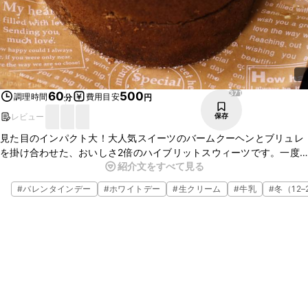
371
60
500
調理時間
費用目安
分
円
レビュー
保存
見た目のインパクト大！大人気スイーツのバームクーヘンとブリュレ
を掛け合わせた、おいしさ2倍のハイブリットスウィーツです。一度
紹介文をすべて見る
に2つの味を楽しめちゃう、スイーツ好きにはたまらないひと品で
す。ぜひ作ってみてくださいね！
#
バレンタインデー
#
ホワイトデー
#
生クリーム
#
牛乳
#
冬（12–