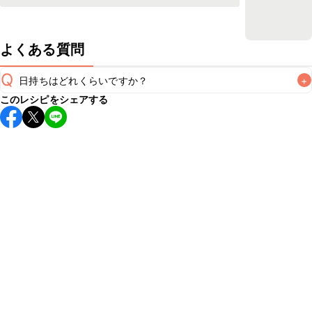
よくある質問
Q
日持ちはどれくらいですか？
+
このレシピをシェアする
保存期間は冷蔵で当日中が目安です。なるべくお早めにお召
し上がりください。

A
※日持ちは目安です。
こちら
の注意事項をご確認の上、正し