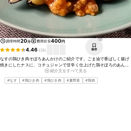
659
20
400
調理時間
費用目安
分
円
4.46
保存
(
13
)
なすの鶏ひき肉そぼろあんかけのご紹介です。ごま油で香ばしく揚げ
焼きにしたナスに、コチュジャンで甘辛く仕上げた鶏そぼろのあんか
紹介文をすべて見る
けを合わせました。とてもおいしいので、ぜひお試しくださいね。
#
なす
#
鶏ひき肉
#
鶏ひき肉
#
夏野菜
#
鶏肉