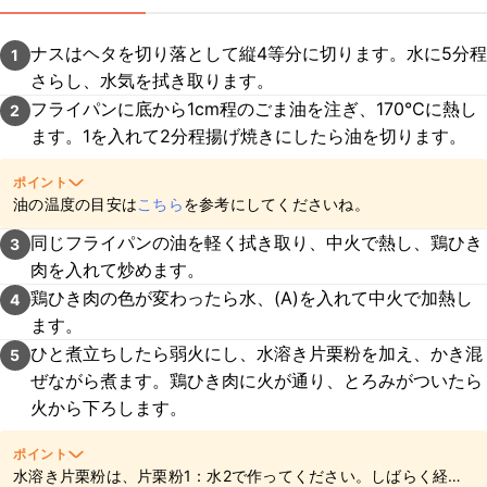
ナスはヘタを切り落として縦4等分に切ります。水に5分程
1
さらし、水気を拭き取ります。
フライパンに底から1cm程のごま油を注ぎ、170℃に熱し
2
ます。1を入れて2分程揚げ焼きにしたら油を切ります。
ポイント
油の温度の目安は
こちら
を参考にしてくださいね。
同じフライパンの油を軽く拭き取り、中火で熱し、鶏ひき
3
肉を入れて炒めます。
鶏ひき肉の色が変わったら水、(A)を入れて中火で加熱し
4
ます。
ひと煮立ちしたら弱火にし、水溶き片栗粉を加え、かき混
5
ぜながら煮ます。鶏ひき肉に火が通り、とろみがついたら
火から下ろします。
ポイント
水溶き片栗粉は、片栗粉1：水2で作ってください。しばらく経つ