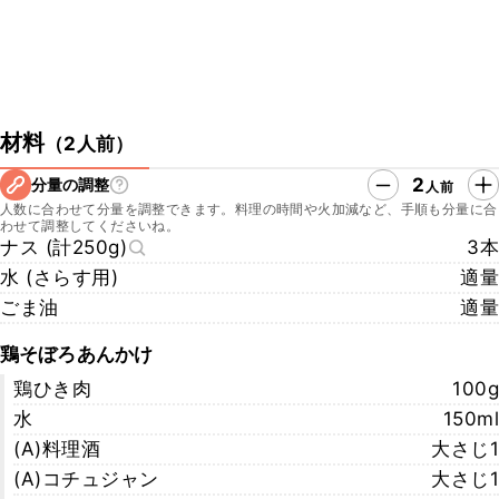
材料
（
2人前
）
2
分量の調整
人前
人数に合わせて分量を調整できます。料理の時間や火加減など、手順も分量に合
わせて調整してくださいね。
ナス (計250g)
3本
水 (さらす用)
適量
ごま油
適量
鶏そぼろあんかけ
鶏ひき肉
100g
水
150ml
(A)料理酒
大さじ1
(A)コチュジャン
大さじ1