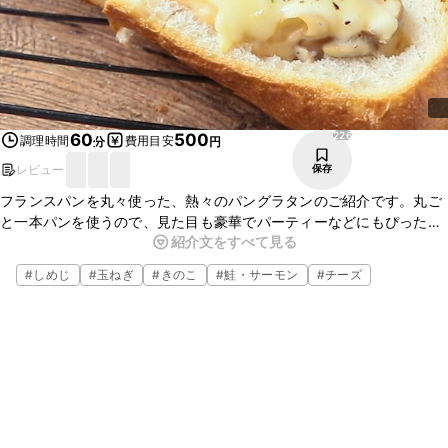
226
60
500
調理時間
費用目安
分
円
レビュー
保存
フランスパンを丸々使った、熱々のパングラタンのご紹介です。丸ご
と一本パンを使うので、見た目も豪華でパーティーなどにもぴったり
紹介文をすべて見る
ですよ。とても簡単ですが、華やかに見えるので、この機会にぜひ
作ってみて下さいね。
#
しめじ
#
玉ねぎ
#
きのこ
#
鮭・サーモン
#
チーズ