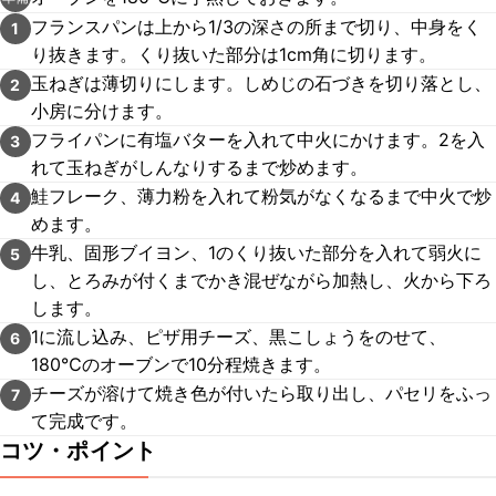
フランスパンは上から1/3の深さの所まで切り、中身をく
1
り抜きます。くり抜いた部分は1cm角に切ります。
玉ねぎは薄切りにします。しめじの石づきを切り落とし、
2
小房に分けます。
フライパンに有塩バターを入れて中火にかけます。2を入
3
れて玉ねぎがしんなりするまで炒めます。
鮭フレーク、薄力粉を入れて粉気がなくなるまで中火で炒
4
めます。
牛乳、固形ブイヨン、1のくり抜いた部分を入れて弱火に
5
し、とろみが付くまでかき混ぜながら加熱し、火から下ろ
します。
1に流し込み、ピザ用チーズ、黒こしょうをのせて、
6
180℃のオーブンで10分程焼きます。
チーズが溶けて焼き色が付いたら取り出し、パセリをふっ
7
て完成です。
コツ・ポイント