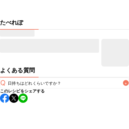
たべれぽ
よくある質問
Q
日持ちはどれくらいですか？
+
このレシピをシェアする
保存期間は冷蔵で当日中が目安です。なるべくお早めにお召
し上がりください。

A
※日持ちは目安です。
こちら
の注意事項をご確認の上、正し