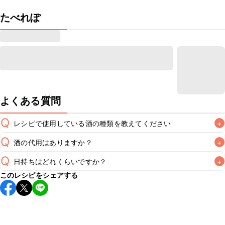
たべれぽ
よくある質問
Q
レシピで使用している酒の種類を教えてください
+
Q
酒の代用はありますか？
+
A
Q
日持ちはどれくらいですか？
+
A
このレシピをシェアする
保存期間は冷蔵で翌日中が目安です。なるべくお早めにお召
し上がりください。

A
※日持ちは目安です。
こちら
の注意事項をご確認の上、正し