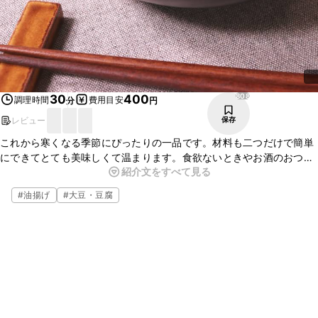
808
30
400
調理時間
費用目安
分
円
レビュー
保存
これから寒くなる季節にぴったりの一品です。材料も二つだけで簡単
にできてとても美味しくて温まります。食欲ないときやお酒のおつま
紹介文をすべて見る
みやシメにもオススメです。とてもあっさりしているのでいっぱい食
べても飽きが来ないです。
#
油揚げ
#
大豆・豆腐