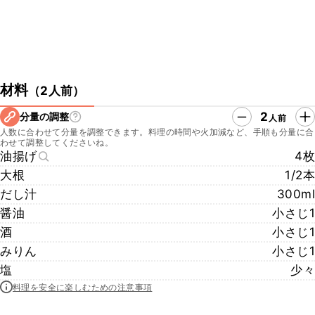
材料
（
2人前
）
2
分量の調整
人前
人数に合わせて分量を調整できます。料理の時間や火加減など、手順も分量に合
わせて調整してくださいね。
油揚げ
4枚
大根
1/2本
だし汁
300ml
醤油
小さじ1
酒
小さじ1
みりん
小さじ1
塩
少々
料理を安全に楽しむための注意事項