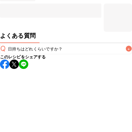
よくある質問
Q
日持ちはどれくらいですか？
+
このレシピをシェアする
こちらのレシピは出来たてをお召し上がりいただくことをお
すすめします。

A
※日持ちは目安です。
こちら
の注意事項をご確認の上、正し