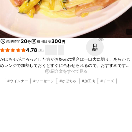
276
20
300
調理時間
費用目安
分
円
4.78
保存
(
6
)
かぼちゃがごろっとした方がお好みの場合は一口大に切り、あらかじ
めレンジで加熱しておくとすぐに合わせられるので、おすすめです。
紹介文をすべて見る
ウィンナーの代わりに、ベーコンでも美味しく出来ますよ。アレンジ
をして是非お試しくださいね。
#
ウインナー
#
ソーセージ
#
かぼちゃ
#
加工肉
#
チーズ