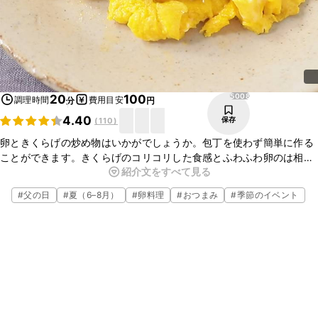
5008
20
100
調理時間
費用目安
分
円
4.40
保存
(
110
)
卵ときくらげの炒め物はいかがでしょうか。包丁を使わず簡単に作る
ことができます。きくらげのコリコリした食感とふわふわ卵のは相性
紹介文をすべて見る
抜群で箸が進みますよ。ごはんにもお酒のお供にも最適合いますの
で、ぜひお試しくださいね。
#
父の日
#
夏（6–8月）
#
卵料理
#
おつまみ
#
季節のイベント