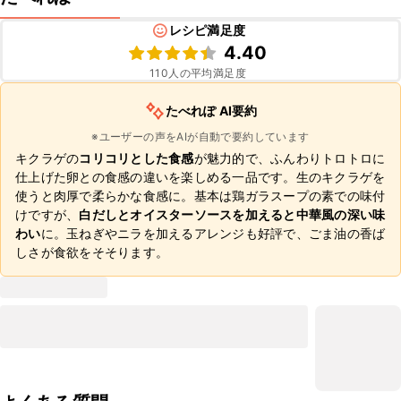
レシピ満足度
4.40
110
人の平均満足度
たべれぽ AI要約
※ユーザーの声をAIが自動で要約しています
キクラゲの
コリコリとした食感
が魅力的で、ふんわりトロトロに
仕上げた卵との食感の違いを楽しめる一品です。生のキクラゲを
使うと肉厚で柔らかな食感に。基本は鶏ガラスープの素での味付
けですが、
白だしとオイスターソースを加えると中華風の深い味
わい
に。玉ねぎやニラを加えるアレンジも好評で、ごま油の香ば
しさが食欲をそそります。