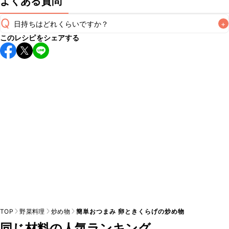
よくある質問
Q
日持ちはどれくらいですか？
+
このレシピをシェアする
保存期間は冷蔵で翌日中が目安です。なるべくお早めにお召
し上がりください。

A
※日持ちは目安です。
こちら
の注意事項をご確認の上、正し
TOP
野菜料理
炒め物
簡単おつまみ 卵ときくらげの炒め物
同じ材料の人気ランキング