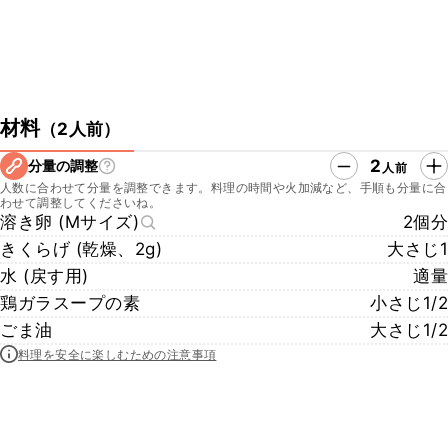
材料
（
2人前
）
2
分量の調整
人前
人数に合わせて分量を調整できます。料理の時間や火加減など、手順も分量に合
わせて調整してくださいね。
溶き卵 (Mサイズ)
2個分
きくらげ (乾燥、2g)
大さじ1
水 (戻す用)
適量
鶏ガラスープの素
小さじ1/2
ごま油
大さじ1/2
料理を安全に楽しむための注意事項