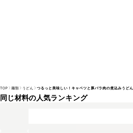
A
※日持ちは目安です。
こちら
の注意事項をご確認の上、正し
TOP
麺類
うどん
つるっと美味しい！キャベツと豚バラ肉の煮込みうど
同じ材料の人気ランキング