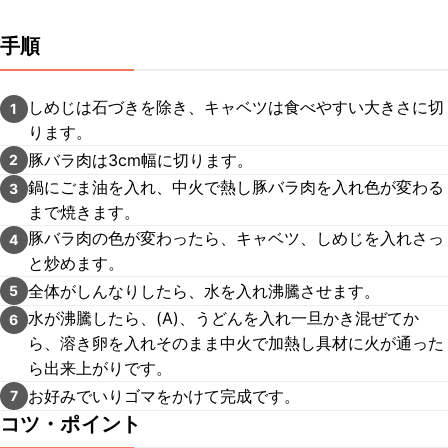
手順
しめじは石づきを除き、キャベツは食べやすい大きさに切
1
ります。
豚バラ肉は3cm幅に切ります。
2
鍋にごま油を入れ、中火で熱し豚バラ肉を入れ色が変わる
3
まで焼きます。
豚バラ肉の色が変わったら、キャベツ、しめじを入れさっ
4
と炒めます。
全体がしんなりしたら、水を入れ沸騰させます。
5
水が沸騰したら、(A)、うどんを入れ一旦かき混ぜてか
6
ら、溶き卵を入れそのまま中火で加熱し具材に火が通った
ら出来上がりです。
お好みでいりゴマをかけて完成です。
7
コツ・ポイント