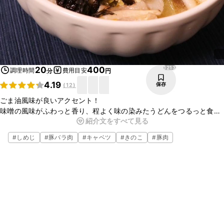
1213
20
400
調理時間
費用目安
分
円
4.19
保存
(
12
)
ごま油風味が良いアクセント！
味噌の風味がふわっと香り、程よく味の染みたうどんをつるっと食べ
紹介文をすべて見る
れば体ぽかぽか♪
具材もボリューム満点なので、お腹いっぱい間違いなし！
#
しめじ
#
豚バラ肉
#
キャベツ
#
きのこ
#
豚肉
さっと簡単に調理して頂けますので、是非お試し下さい。