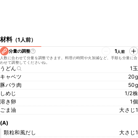
材料
（
1人前
）
1
分量の調整
人前
人数に合わせて分量を調整できます。料理の時間や火加減など、手順も分量に合
わせて調整してくださいね。
うどん
1玉
キャベツ
20g
豚バラ肉
50g
しめじ
1/2株
溶き卵
1個
ごま油
大さじ1
(A)
顆粒和風だし
大さじ1