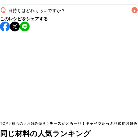
Q
日持ちはどれくらいですか？
+
このレシピをシェアする
保存期間は冷蔵で翌日中が目安です。なるべくお早めにお召
し上がりください。

A
※日持ちは目安です。
こちら
の注意事項をご確認の上、正し
TOP
粉もの
お好み焼き
チーズがとろーり！キャベツたっぷり節約お好み
同じ材料の人気ランキング