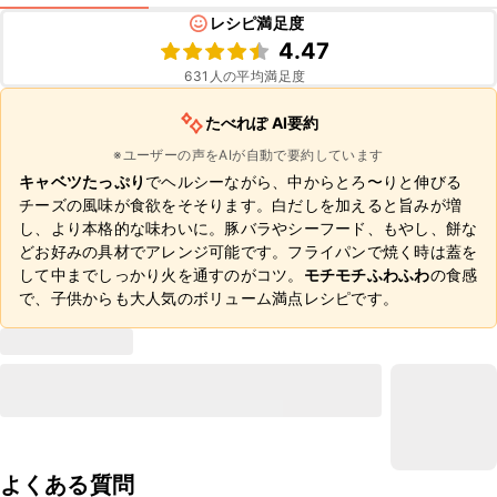
レシピ満足度
4.47
631
人の平均満足度
たべれぽ AI要約
※ユーザーの声をAIが自動で要約しています
キャベツたっぷり
でヘルシーながら、中からとろ〜りと伸びる
チーズの風味が食欲をそそります。白だしを加えると旨みが増
し、より本格的な味わいに。豚バラやシーフード、もやし、餅な
どお好みの具材でアレンジ可能です。フライパンで焼く時は蓋を
して中までしっかり火を通すのがコツ。
モチモチふわふわ
の食感
で、子供からも大人気のボリューム満点レシピです。
よくある質問