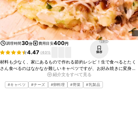
41.2K
30
400
調理時間
費用目安
分
円
4.47
保存
(
631
)
材料も少なく、家にあるもので作れる節約レシピ！生で食べるとたく
さん食べるのはなかなか難しいキャベツですが、お好み焼きに変身さ
紹介文をすべて見る
せるとペロリと食べることができます。ホットプレートを使ってみん
なで作れば、作るのも食べるのも楽しさが倍増ですね。
#
キャベツ
#
チーズ
#
卵料理
#
野菜
#
乳製品