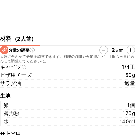
材料
（
2人前
）
2
分量の調整
人前
人数に合わせて分量を調整できます。料理の時間や火加減など、手順も分量に合
わせて調整してくださいね。
キャベツ
1/4玉
ピザ用チーズ
50g
サラダ油
適量
生地
卵
1個
薄力粉
120g
水
140ml
仕上げ用