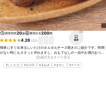
820
20
200
調理時間
費用目安
分
円
4.26
保存
(
20
)
簡単にすぐ出来るしいたけのタルタルチーズ焼きのご紹介です。時間
がない時にもささっと作れますし、おもてなしの一品やお酒のおつま
紹介文をすべて見る
みにもおすすめです。お好みで七味をかけていただくとピリッとして
美味しいです。是非お試しくださいね。
#
しいたけ
#
父の日
#
玉ねぎ
#
きのこ
#
チーズ