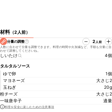
材料
（
2人前
）
2
分量の調整
人前
人数に合わせて分量を調整できます。料理の時間や火加減など、手順も分量に合
わせて調整してくださいね。
しいたけ
4個
タルタルソース
ゆで卵
1個
マヨネーズ
大さじ2
玉ねぎ
20g
粉チーズ
大さじ2
一味唐辛子
適量
料理を安全に楽しむための注意事項