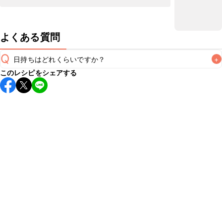
よくある質問
Q
日持ちはどれくらいですか？
+
このレシピをシェアする
保存期間は冷蔵で翌日中が目安です。なるべくお早めにお召
し上がりください。

A
※日持ちは目安です。
こちら
の注意事項をご確認の上、正し