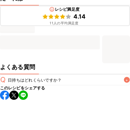
レシピ満足度
4.14
11
人の平均満足度
よくある質問
Q
日持ちはどれくらいですか？
+
このレシピをシェアする
保存期間は常温で翌日中が目安です。なるべくお早めにお召
し上がりください。

A
※日持ちは目安です。
こちら
の注意事項をご確認の上、正し