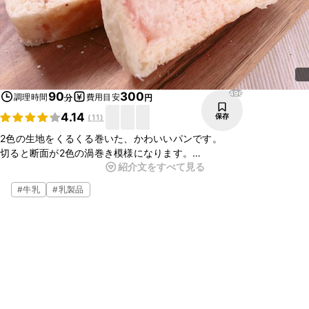
496
90
300
調理時間
費用目安
分
円
4.14
保存
(
11
)
2色の生地をくるくる巻いた、かわいいパンです。
切ると断面が2色の渦巻き模様になります。
紹介文をすべて見る
練乳と牛乳を使っているので、ミルキーでやさしい味に仕上がりま
す。
#
牛乳
#
乳製品
今回はいちごジャムを使いましたが、使うジャムによって色が変わる
ので、楽しみながらアレンジができます。