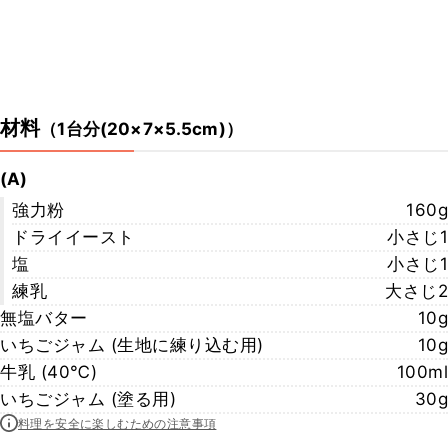
材料
（
1台分(20×7×5.5cm)
）
(A)
強力粉
160g
ドライイースト
小さじ1
塩
小さじ1
練乳
大さじ2
無塩バター
10g
いちごジャム (生地に練り込む用)
10g
牛乳 (40℃)
100ml
いちごジャム (塗る用)
30g
料理を安全に楽しむための注意事項