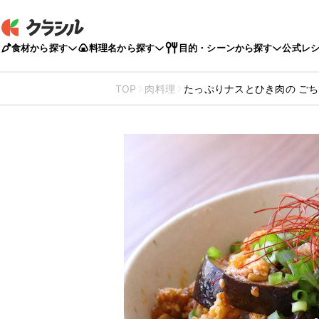
食材から探す
料理名から探す
目的・シーンから探す
公式レ
TOP
肉料理
たっぷりナスとひき肉の ご