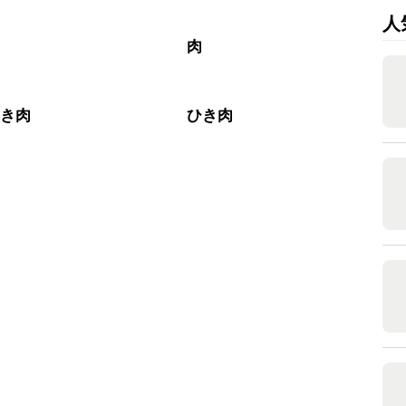
人
す
肉
ひき肉
ひき肉