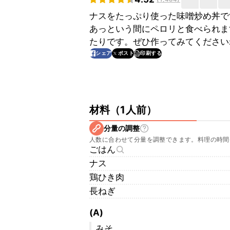
ナスをたっぷり使った味噌炒め丼で
あっという間にペロリと食べられま
たりです。ぜひ作ってみてください
印刷する
シェア
ポスト
材料
（
1人前
）
分量の調整
人数に合わせて分量を調整できます。料理の時間
ごはん
ナス
鶏ひき肉
長ねぎ
(A)
みそ