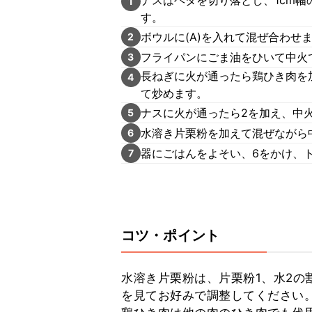
ナスはヘタを切り落とし、1cm
1
す。
ボウルに(A)を入れて混ぜ合わせ
2
フライパンにごま油をひいて中火
3
長ねぎに火が通ったら鶏ひき肉を
4
て炒めます。
ナスに火が通ったら2を加え、中
5
水溶き片栗粉を加えて混ぜながら
6
器にごはんをよそい、6をかけ、
7
コツ・ポイント
水溶き片栗粉は、片栗粉1、水2の
を見てお好みで調整してください。