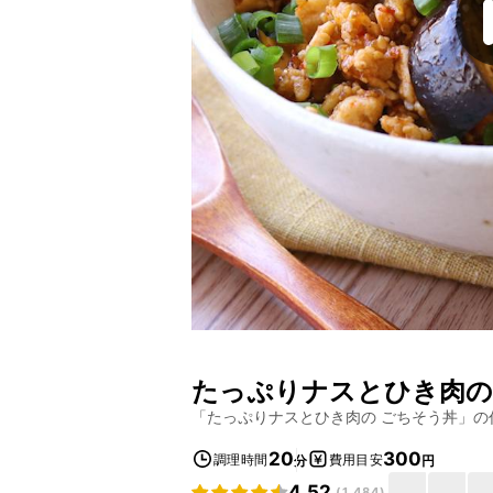
たっぷりナスとひき肉の
「
たっぷりナスとひき肉の ごちそう丼
」の
20
300
調理時間
費用目安
分
円
4.52
(
1,484
)