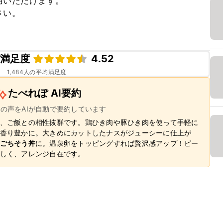
いただけます。

い。

ピ満足度
4.52
1,484
人の平均満足度
たべれぽ AI要約
ーの声をAIが自動で要約しています
、ご飯との相性抜群です。鶏ひき肉や豚ひき肉を使って手軽に
香り豊かに。大きめにカットしたナスがジューシーに仕上が
ごちそう丼
に。温泉卵をトッピングすれば贅沢感アップ！ピー
しく、アレンジ自在です。