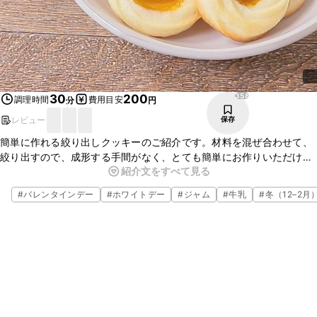
358
30
200
調理時間
費用目安
分
円
レビュー
保存
簡単に作れる絞り出しクッキーのご紹介です。材料を混ぜ合わせて、
絞り出すので、成形する手間がなく、とても簡単にお作りいただけま
紹介文をすべて見る
す。杏仁霜を加えて風味よく仕上げました。中央にアプリコットジャ
ムが入っているので、見た目にもかわいらしい一品ですよ。
#
バレンタインデー
#
ホワイトデー
#
ジャム
#
牛乳
#
冬（12–2月