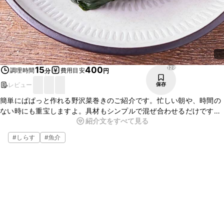
128
15
400
調理時間
費用目安
分
円
レビュー
保存
簡単にぱぱっと作れる野沢菜巻きのご紹介です。忙しい朝や、時間の
ない時にも重宝しますよ。具材もシンプルで混ぜ合わせるだけです。
紹介文をすべて見る
火も使わないので片付けも楽に済みます。また、具材のアレンジも可
能ですので、お好きな物を加えてぜひお楽しみください。
#
しらす
#
魚介