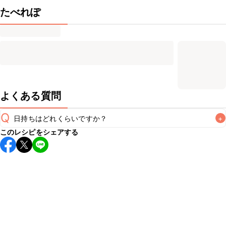
たべれぽ
よくある質問
Q
日持ちはどれくらいですか？
+
このレシピをシェアする
保存期間は冷蔵で当日中が目安です。なるべくお早めにお召
し上がりください。

A
※日持ちは目安です。
こちら
の注意事項をご確認の上、正し