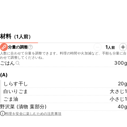
材料
（
1人前
）
1
分量の調整
人前
人数に合わせて分量を調整できます。料理の時間や火加減など、手順も分量に合
わせて調整してくださいね。
ごはん
300g
(A)
しらす干し
20g
白いりごま
大さじ1
ごま油
小さじ1
野沢菜 (漬物 葉部分)
40g
料理を安全に楽しむための注意事項