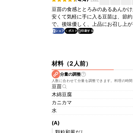
豆苗の食感ととろみのあるあんかけ
安くて気軽に手に入る豆苗は、節約
で、後味優しく、上品にお召し上が
印刷する
シェア
ポスト
材料
（
2人前
）
分量の調整
人数に合わせて分量を調整できます。料理の時間
豆苗
木綿豆腐
カニカマ
水
(A)
顆粒和風だし