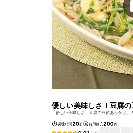
優しい美味しさ！豆腐の
「
優しい美味しさ！豆腐の豆苗あんかけ
」
20
200
調理時間
費用目安
分
円
4.47
(
48
)