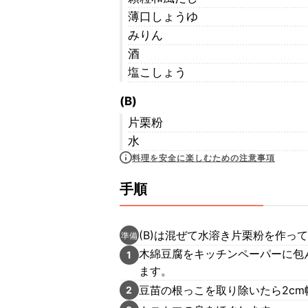
薄口しょうゆ
みりん
酒
塩こしょう
(B)
片栗粉
水
料理を安全に楽しむための注意事項
手順
(B)は混ぜて水溶き片栗粉を作っ
準備
木綿豆腐をキッチンペーパーに包
1
ます。
豆苗の根っこを取り除いたら2cm
2