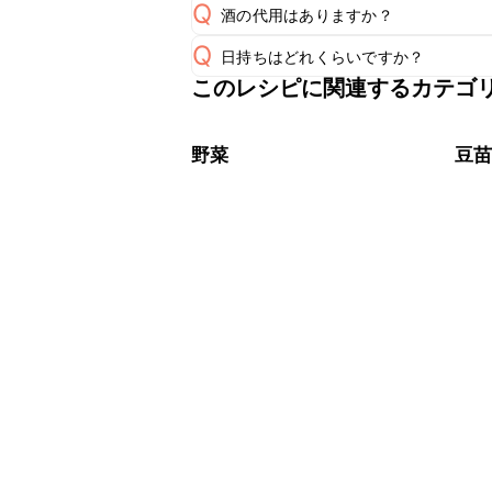
Q
酒の代用はありますか？
A
Q
日持ちはどれくらいですか？
A
このレシピに関連するカテゴ
保存期間は冷蔵で翌日中が目安です。
A
※日持ちは目安です。
こちら
野菜
豆