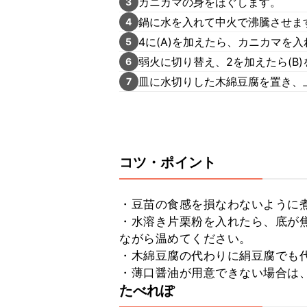
カニカマの身をほぐします。
3
鍋に水を入れて中火で沸騰させま
4
4に(A)を加えたら、カニカマを
5
弱火に切り替え、2を加えたら(B
6
皿に水切りした木綿豆腐を置き、
7
コツ・ポイント
・豆苗の食感を損なわないように煮
・水溶き片栗粉を入れたら、底が
ながら温めてください。

・木綿豆腐の代わりに絹豆腐でも代
・薄口醤油が用意できない場合は
たべれぽ