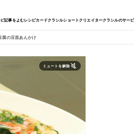
シピ
記事をよむ
レシピカード
クラシルショート
クリエイター
クラシルのサー
豆腐の豆苗あんかけ
ミュートを解除