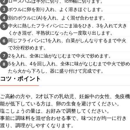
ロースハムは半分に切り、1cm幅に切ります。
2
ボウルに卵を割り入れ、よく溶きほぐします。
3
別のボウルに(A)を入れ、よく混ぜ合わせます。
4
中火に熱したフライパンにごま油をひき、3を入れて大き
5
くかき混ぜ、半熟状になったら一度取り出します。
同じフライパンに1を入れ、白菜がしんなりするまで中火
6
で3分程炒めます。
2を入れ、全体に油がなじむまで中火で炒めます。
7
5を入れ、4を回し入れ、全体に味がなじむまで中火で炒め
8
たら火から下ろし、器に盛り付けて完成です。
コツ・ポイント
ご高齢の方や、2才以下の乳幼児、妊娠中の女性、免疫機
能が低下している方は、卵の生食を避けてください。

塩こしょうの量は、お好みで調整してください。

事前に調味料を混ぜ合わせる事で、味つけが均一に行き
渡り、調理がしやすくなります。