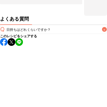
よくある質問
Q
日持ちはどれくらいですか？
+
このレシピをシェアする
保存期間は冷蔵で翌日中が目安です。なるべくお早めにお召
し上がりください。

A
※日持ちは目安です。
こちら
の注意事項をご確認の上、正し