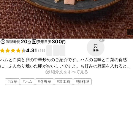
510
20
300
調理時間
費用目安
分
円
4.31
保存
(
18
)
ハムと白菜と卵の中華炒めのご紹介です。ハムの旨味と白菜の食感
に、ふんわり焼いた卵がおいしいですよ。お好みの野菜を入れるとア
紹介文をすべて見る
レンジが広がりますので、ぜひお試しくださいね。
#
白菜
#
ハム
#
冬野菜
#
加工肉
#
卵料理