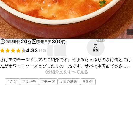
2342
20
300
調理時間
費用目安
分
円
4.33
保存
(
15
)
さば缶でチーズドリアのご紹介です。うまみたっぷりのさば缶とごは
んがホワイトソースとぴったりの一品です。サバの水煮缶でささっと
紹介文をすべて見る
簡単に作れるので忙しいときのランチやディナーにおすすめです。ぜ
ひお試しくださいね。
#
さば
#
サバ缶
#
チーズ
#
魚介料理
#
魚介