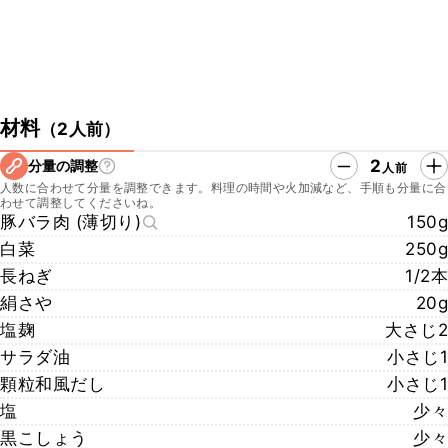
材料
（
2人前
）
2
分量の調整
人前
人数に合わせて分量を調整できます。料理の時間や火加減など、手順も分量に合
わせて調整してくださいね。
豚バラ肉 (薄切り)
150g
白菜
250g
長ねぎ
1/2本
絹さや
20g
塩麹
大さじ2
サラダ油
小さじ1
顆粒和風だし
小さじ1
塩
少々
黒こしょう
少々