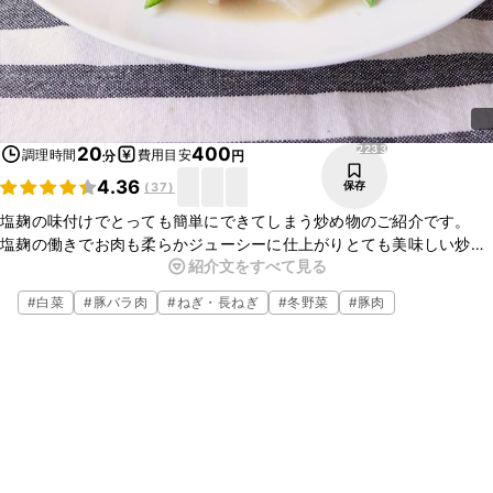
2233
20
400
調理時間
費用目安
分
円
4.36
保存
(
37
)
塩麹の味付けでとっても簡単にできてしまう炒め物のご紹介です。
塩麹の働きでお肉も柔らかジューシーに仕上がりとても美味しい炒め
紹介文をすべて見る
物が出来上がります。
難しい味付けもありませんし、たくさんの調味料を量る必要もありま
#
白菜
#
豚バラ肉
#
ねぎ・長ねぎ
#
冬野菜
#
豚肉
せん。
ぜひ作ってみてくださいね。