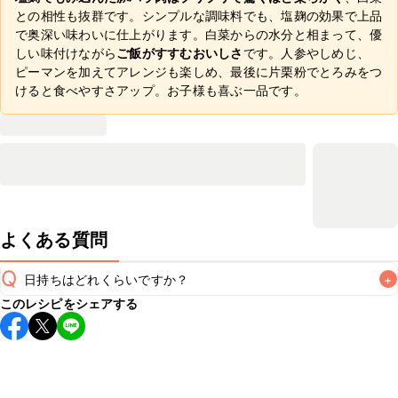
との相性も抜群です。シンプルな調味料でも、塩麹の効果で上品
で奥深い味わいに仕上がります。白菜からの水分と相まって、優
しい味付けながら
ご飯がすすむおいしさ
です。人参やしめじ、
ピーマンを加えてアレンジも楽しめ、最後に片栗粉でとろみをつ
けると食べやすさアップ。お子様も喜ぶ一品です。
よくある質問
Q
日持ちはどれくらいですか？
+
このレシピをシェアする
保存期間は冷蔵で翌日中が目安です。なるべくお早めにお召
し上がりください。

A
※日持ちは目安です。
こちら
の注意事項をご確認の上、正し