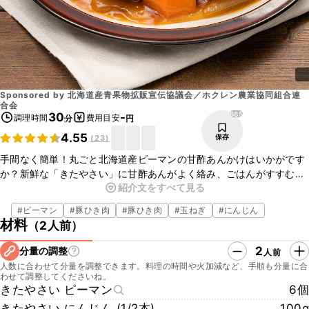
Sponsored by
北海道産青果物拡販宣伝協議会／ホクレン農業協同組合連
合会
685
30
-
調理時間
費用目安
分
円
4.55
保存
(
23
)
手間なく簡単！丸ごと北海道産ピーマンの甘酢あんかけはいかがです
か？新鮮な「きたやさい」に甘酢あんがよく絡み、ごはんがすすむや
紹介文をすべて見る
みつきな味わいに。ポリ袋一つで肉だねが完成するので、手も汚れず
形成する手間もなく簡単に調理できますよ。ボリューム満点な見た目
#
ピーマン
#
豚ひき肉
#
豚ひき肉
#
玉ねぎ
#
にんじん
に、家族みんなが喜ぶこと間違いなし！ぜひこの機会にお試しくださ
材料
（
2人前
）
いね。
2
分量の調整
人前
人数に合わせて分量を調整できます。料理の時間や火加減など、手順も分量に合
わせて調整してくださいね。
きたやさい ピーマン
6個
きたやさい にんじん (1/2本)
100g