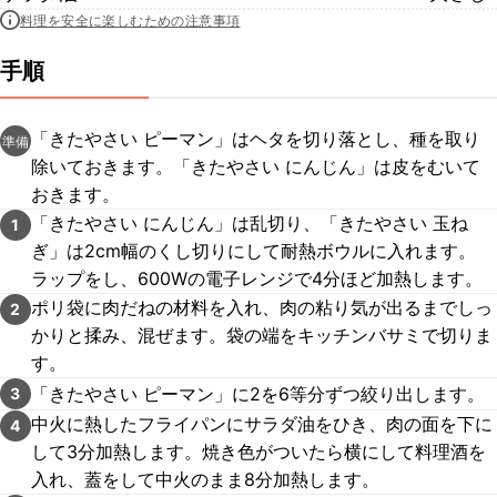
料理を安全に楽しむための注意事項
手順
「きたやさい ピーマン」はヘタを切り落とし、種を取り
準備
除いておきます。「きたやさい にんじん」は皮をむいて
おきます。
「きたやさい にんじん」は乱切り、「きたやさい 玉ね
1
ぎ」は2cm幅のくし切りにして耐熱ボウルに入れます。
ラップをし、600Wの電子レンジで4分ほど加熱します。
ポリ袋に肉だねの材料を入れ、肉の粘り気が出るまでしっ
2
かりと揉み、混ぜます。袋の端をキッチンバサミで切りま
す。
「きたやさい ピーマン」に2を6等分ずつ絞り出します。
3
中火に熱したフライパンにサラダ油をひき、肉の面を下に
4
して3分加熱します。焼き色がついたら横にして料理酒を
入れ、蓋をして中火のまま8分加熱します。