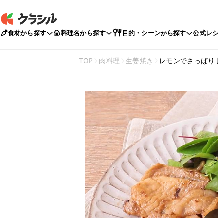
食材から探す
料理名から探す
目的・シーンから探す
公式レ
TOP
肉料理
生姜焼き
レモンでさっぱり