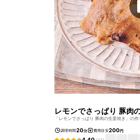
レモンでさっぱり 豚肉
「
レモンでさっぱり 豚肉の生姜焼き
」の作
20
200
調理時間
費用目安
分
円
4.40
(
27
)