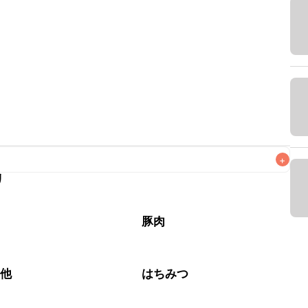
+
リ
なるべくお早めにお召し上がりください。

豚肉
の他
はちみつ