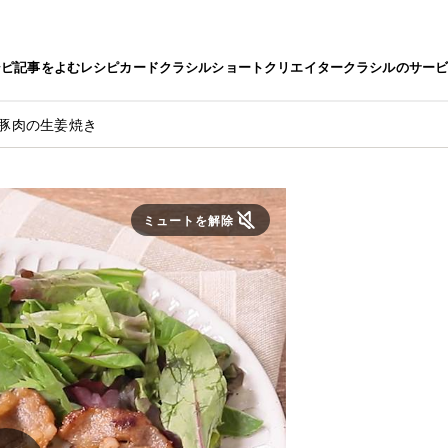
シピ
記事をよむ
レシピカード
クラシルショート
クリエイター
クラシルのサー
 豚肉の生姜焼き
ミュートを解除