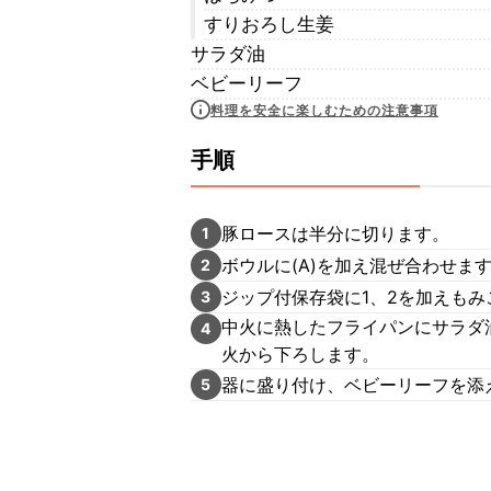
すりおろし生姜
サラダ油
ベビーリーフ
料理を安全に楽しむための注意事項
手順
豚ロースは半分に切ります。
1
ボウルに(A)を加え混ぜ合わせま
2
ジップ付保存袋に1、2を加えもみ
3
中火に熱したフライパンにサラダ
4
火から下ろします。
器に盛り付け、ベビーリーフを添
5