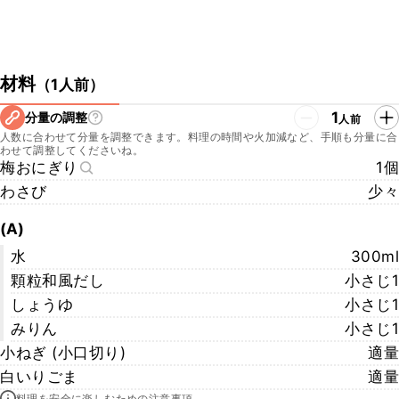
材料
（
1人前
）
1
分量の調整
人前
人数に合わせて分量を調整できます。料理の時間や火加減など、手順も分量に合
わせて調整してくださいね。
梅おにぎり
1個
わさび
少々
(A)
水
300ml
顆粒和風だし
小さじ1
しょうゆ
小さじ1
みりん
小さじ1
小ねぎ (小口切り)
適量
白いりごま
適量
料理を安全に楽しむための注意事項