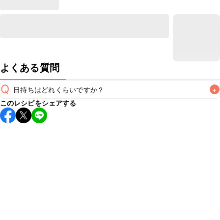
よくある質問
Q
日持ちはどれくらいですか？
+
このレシピをシェアする
こちらのレシピは出来たてをお召し上がりいただくことをお
すすめします。

A
※日持ちは目安です。
こちら
の注意事項をご確認の上、正し