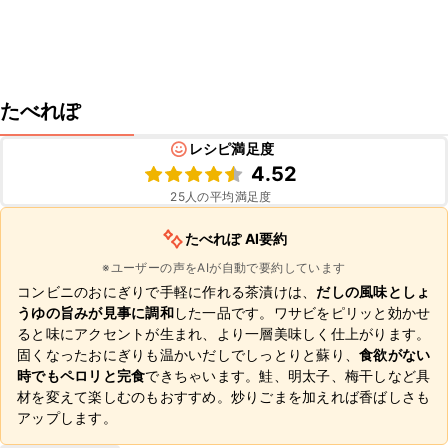
たべれぽ
レシピ満足度
4.52
25
人の平均満足度
たべれぽ AI要約
※ユーザーの声をAIが自動で要約しています
コンビニのおにぎりで手軽に作れる茶漬けは、
だしの風味としょ
うゆの旨みが見事に調和
した一品です。ワサビをピリッと効かせ
ると味にアクセントが生まれ、より一層美味しく仕上がります。
固くなったおにぎりも温かいだしでしっとりと蘇り、
食欲がない
時でもペロリと完食
できちゃいます。鮭、明太子、梅干しなど具
材を変えて楽しむのもおすすめ。炒りごまを加えれば香ばしさも
アップします。