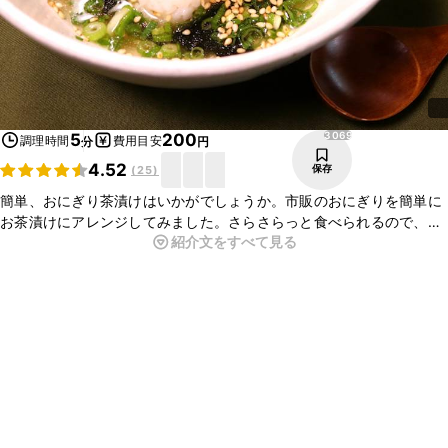
3069
5
200
調理時間
費用目安
分
円
4.52
保存
(
25
)
簡単、おにぎり茶漬けはいかがでしょうか。市販のおにぎりを簡単に
お茶漬けにアレンジしてみました。さらさらっと食べられるので、小
紹介文をすべて見る
腹が減ったときの軽食や夜食などにもぴったりですよ。今回は梅おに
ぎりで作りましたが、お好みのおにぎりでお試しくださいね。