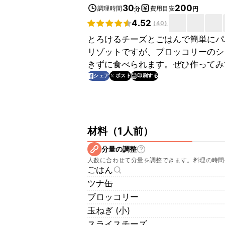
30
200
調理時間
費用目安
分
円
4.52
(
40
)
とろけるチーズとごはんで簡単にパ
リゾットですが、ブロッコリーのシ
きずに食べられます。ぜひ作ってみ
印刷する
シェア
ポスト
材料
（
1人前
）
分量の調整
人数に合わせて分量を調整できます。料理の時間
ごはん
ツナ缶
ブロッコリー
玉ねぎ (小)
スライスチーズ