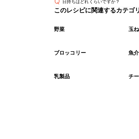
Q
日持ちはどれくらいですか？
このレシピに関連するカテゴ
こちらのレシピは出来たてをお召し上
A
※日持ちは目安です。
こちら
野菜
玉
ブロッコリー
魚
乳製品
チ