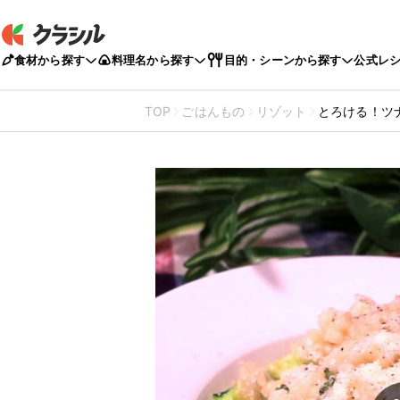
食材から探す
料理名から探す
目的・シーンから探す
公式レ
TOP
ごはんもの
リゾット
とろける！ツ