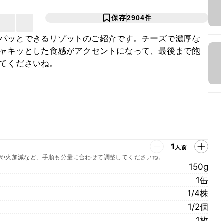
保存
2904
件
パッとできるリゾットのご紹介です。チーズで濃厚な
ャキッとした食感がアクセントになって、最後まで飽
てくださいね。
1
人前
や火加減など、手順も分量に合わせて調整してくださいね。
150g
1缶
1/4株
1/2個
1枚