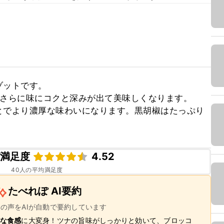
ットです。

さらに味にコクと深みが出て美味しくなります。

とでより濃厚な味わいになります。黒胡椒はたっぷり
ピ満足度
4.52
40
人の平均満足度
たべれぽ AI要約
ーの声をAIが自動で要約しています
な食感
に大変身！ツナの旨味がしっかりと効いて、ブロッコ