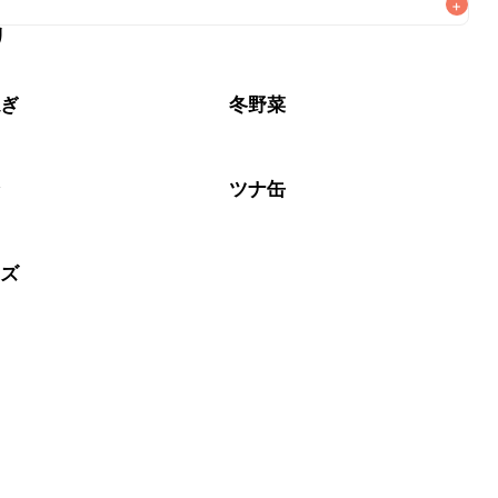
+
リ
がりいただくことをおすすめします。

ねぎ
冬野菜
介
ツナ缶
ーズ