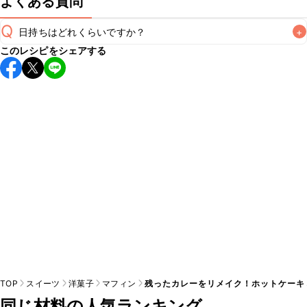
よくある質問
Q
日持ちはどれくらいですか？
+
このレシピをシェアする
保存期間は冷蔵で当日中が目安です。なるべくお早めにお召
し上がりください。

A
※日持ちは目安です。
こちら
の注意事項をご確認の上、正し
TOP
スイーツ
洋菓子
マフィン
残ったカレーをリメイク！ホットケーキ
同じ材料の人気ランキング