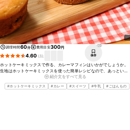
956
60
300
調理時間
費用目安
分
円
4.60
保存
(
5
)
ホットケーキミックスで作る、カレーマフィンはいかがでしょうか。
生地はホットケーキミックスを使った簡単レシピなので、あっという
紹介文をすべて見る
間に作ることができます。お食事にもおやつにも、どちらにもおすす
めですよ。
#
ホットケーキミックス
#
カレー
#
スイーツ
#
牛乳
#
ごはんもの