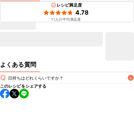
レシピ満足度
4.78
11
人の平均満足度
よくある質問
Q
日持ちはどれくらいですか？
+
このレシピをシェアする
こちらのレシピは出来たてをお召し上がりいただくことをお
すすめします。

A
※日持ちは目安です。
こちら
の注意事項をご確認の上、正し