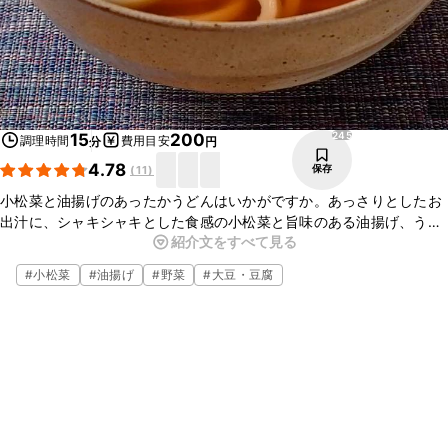
245
15
200
調理時間
費用目安
分
円
4.78
保存
(
11
)
小松菜と油揚げのあったかうどんはいかがですか。あっさりとしたお
出汁に、シャキシャキとした食感の小松菜と旨味のある油揚げ、うど
紹介文をすべて見る
んが絡んでおいしいですよ。ぜひお試しください。
#
小松菜
#
油揚げ
#
野菜
#
大豆・豆腐